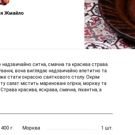
ія Жмайло
 надзвичайно ситна, смачна та красива страва.
уванні, вона виглядає надзвичайно апетитно та
же стати окрасою святкового столу. Окрім
ту салат містить мариновані огірки, моркву та
 Страва красива, яскрава, смачна, пікантна, а
400 г.
Морква
1 шт.