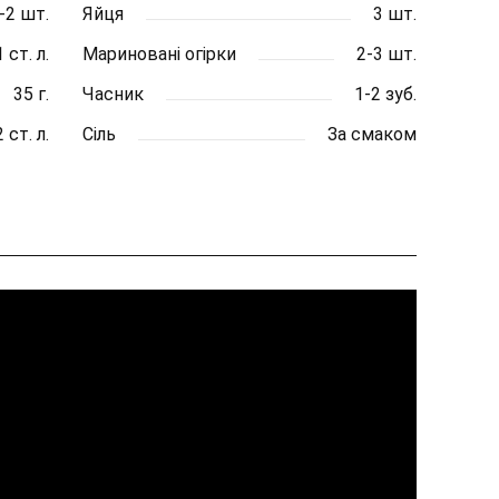
-2 шт.
Яйця
3 шт.
1 ст. л.
Мариновані огірки
2-3 шт.
35 г.
Часник
1-2 зуб.
2 ст. л.
Сіль
За смаком