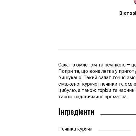
Віктор
Салат з омлетом та печінкою – це
Попри те, що вона легка у пригот
вишукано. Такий салат точно змо
смаженої курячої печінки та омле
цибулю, а також горіхи та часник.
також надзвичайно ароматна.
Інгредієнти
Печінка куряча