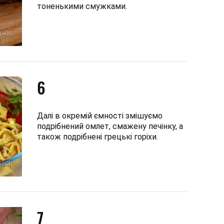
тоненькими смужками.
6
Далі в окремій ємності змішуємо
подрібнений омлет, смажену печінку, а
також подрібнені грецькі горіхи.
7