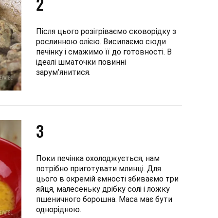
2
Після цього розігріваємо сковорідку з
рослинною олією. Висипаємо сюди
печінку і смажимо її до готовності. В
ідеалі шматочки повинні
зарум’янитися.
3
Поки печінка охолоджується, нам
потрібно приготувати млинці. Для
цього в окремій ємності збиваємо три
яйця, малесеньку дрібку солі і ложку
пшеничного борошна. Маса має бути
однорідною.