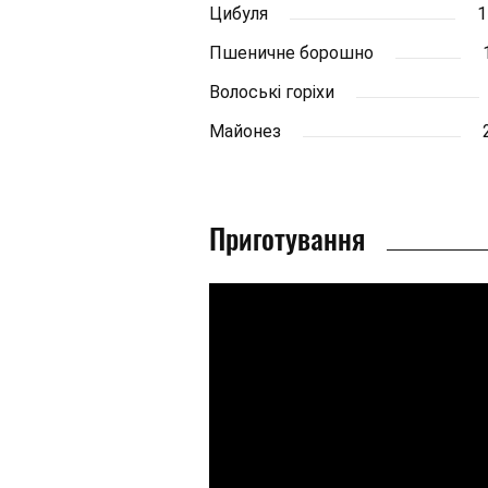
Цибуля
1
Пшеничне борошно
Волоські горіхи
Майонез
Приготування