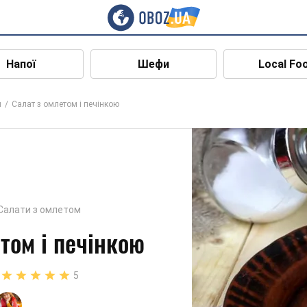
Напої
Шефи
Local Fo
м
Салат з омлетом і печінкою
Салати з омлетом
том і печінкою
5