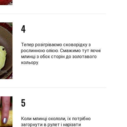
4
Тепер розігріваємо сковорідку з
рослинною олією. Смажимо тут яєчні
млинці з обох сторін до золотавого
кольору.
5
Коли млинці охололи, їх потрібно
загорнути в рулет і нарізати