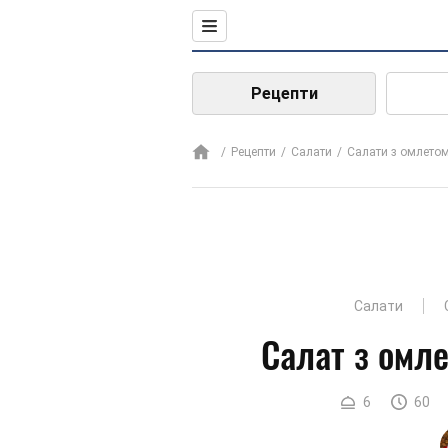
Рецепти
Рецепти
Салати
Салати з омлето
Салати
Салат з омле
6
60