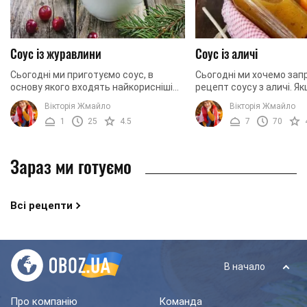
Соус із журавлини
Соус із аличі
Сьогодні ми приготуємо соус, в
Сьогодні ми хочемо зап
основу якого входять найкорисніші
рецепт соусу з аличі. Я
ягоди в світі. Вони насичені великою
дотримаєтеся усіх пропо
Вікторія Жмайло
Вікторія Жмайло
кількістю вітамінів, мінералів та ...
виконуватимете наші вка
1
25
4.5
7
70
результаті ...
Зараз ми готуємо
Всі рецепти
В начало
Про компанію
Команда