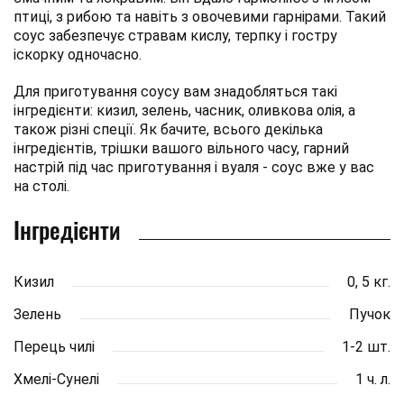
птиці, з рибою та навіть з овочевими гарнірами. Такий
соус забезпечує стравам кислу, терпку і гостру
іскорку одночасно.
Для приготування соусу вам знадобляться такі
інгредієнти: кизил, зелень, часник, оливкова олія, а
також різні спеції. Як бачите, всього декілька
інгредієнтів, трішки вашого вільного часу, гарний
настрій під час приготування і вуаля - соус вже у вас
на столі.
Інгредієнти
Кизил
0, 5 кг.
Зелень
Пучок
Перець чилі
1-2 шт.
Хмелі-Сунелі
1 ч. л.