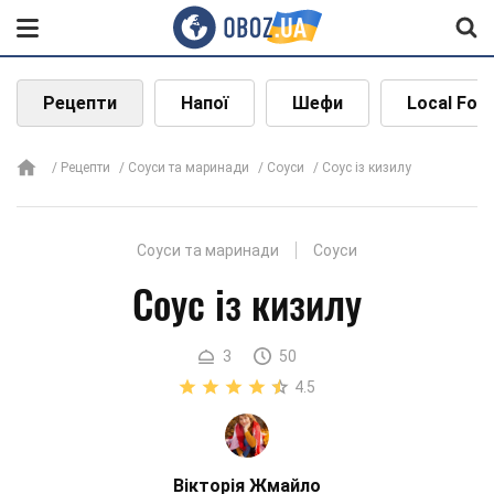
Рецепти
Напої
Шефи
Local Foo
Рецепти
Соуси та маринади
Соуси
Соус із кизилу
Соуси та маринади
Соуси
Соус із кизилу
3
50
4.5
Вікторія Жмайло