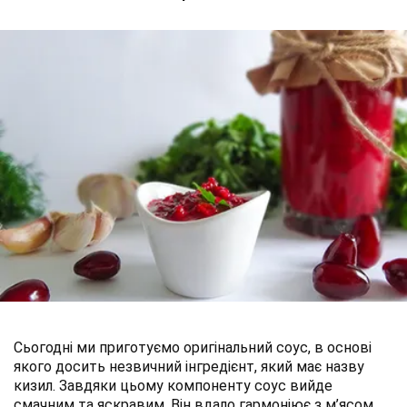
Сьогодні ми приготуємо оригінальний соус, в основі
якого досить незвичний інгредієнт, який має назву
кизил. Завдяки цьому компоненту соус вийде
смачним та яскравим. Він вдало гармоніює з м’ясом