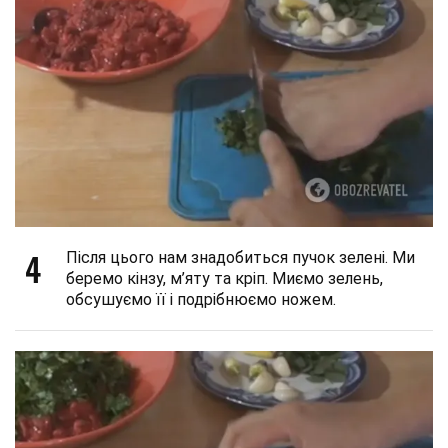
4
Після цього нам знадобиться пучок зелені. Ми
беремо кінзу, м’яту та кріп. Миємо зелень,
обсушуємо її і подрібнюємо ножем.