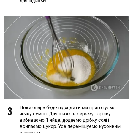
для підйому.
3
Поки опара буде підходити ми приготуємо
яєчну суміш. Для цього в окрему тарілку
вибиваємо 1 яйце, додаємо дрібку солі і
всипаємо цукор. Усе перемішуємо кухонним
віничком.