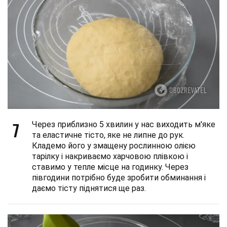
7
Через приблизно 5 хвилин у нас виходить м'яке
та еластичне тісто, яке не липне до рук.
Кладемо його у змащену рослинною олією
тарілку і накриваємо харчовою плівкою і
ставимо у тепле місце на годинку. Через
півгодини потрібно буде зробити обминання і
даємо тісту піднятися ще раз.