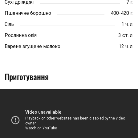
Сухі дріжджі
7 г.
Пшеничне борошно
400-420 г.
Сіль
1 ч. л.
Рослинна олія
3 ст. л.
Варене згущене молоко
12 ч. л.
Приготування