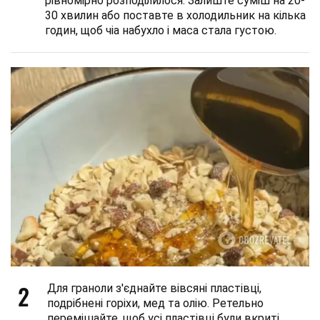
рівномірно розподілилося. Залиште суміш на 20-
30 хвилин або поставте в холодильник на кілька
годин, щоб чіа набухло і маса стала густою.
2
Для граноли з'єднайте вівсяні пластівці,
подрібнені горіхи, мед та олію. Ретельно
перемішайте, щоб усі пластівці були вкриті