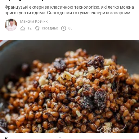
Французькі еклери за класичною технологією, які легко можна
приготувати вдома. Сьогодні ми готуємо еклери із заварним
кремом. Щоб надати крему ...
Максим Кречик
12
середньо
60