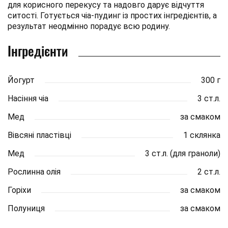
для корисного перекусу та надовго дарує відчуття
ситості. Готується чіа-пудинг із простих інгредієнтів, а
результат неодмінно порадує всю родину.
Інгредієнти
Йогурт
300 г
Насіння чіа
3 ст.л.
Мед
за смаком
Вівсяні пластівці
1 склянка
Мед
3 ст.л. (для граноли)
Рослинна олія
2 ст.л.
Горіхи
за смаком
Полуниця
за смаком