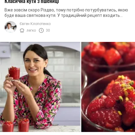
Класична кутя з пшениці
Вже зовсім скоро Різдво, тому потрібно потурбуватись, якою
буде ваша святкова кутя. У традиційний рецепт входить
справжня пшениця, а також багато ...
Євген Клопотенко
легко
30