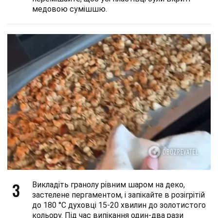
медовою сумішшю.
3
Викладіть гранолу рівним шаром на деко,
застелене пергаментом, і запікайте в розігрітій
до 180 °C духовці 15-20 хвилин до золотистого
кольору. Під час випікання один-два рази