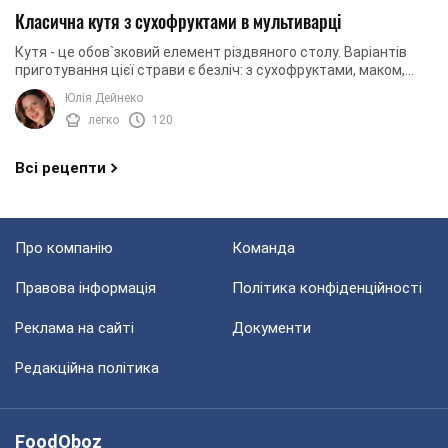
Класична кутя з сухофруктами в мультиварці
Кутя - це обов`зковий елемент різдвяного столу. Варіантів
приготування цієї страви є безліч: з сухофруктами, маком,
медом, на основі узвару чи русу. ...
Юлія Дейнеко
легко
120
Всі рецепти
Про компанію
Команда
Правова інформація
Політика конфіденційності
Реклама на сайті
Документи
Редакційна політика
FoodOboz