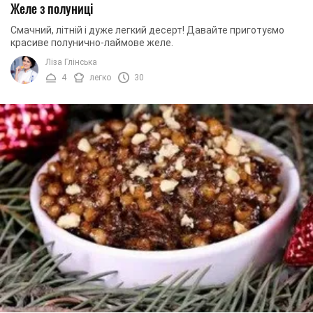
Желе з полуниці
Смачний, літній і дуже легкий десерт! Давайте приготуємо
красиве полунично-лаймове желе.
Ліза Глінська
4
легко
30