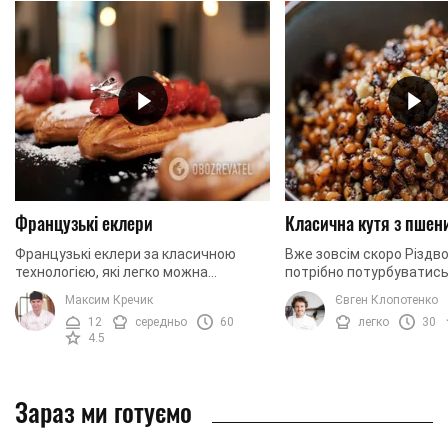
Французькі еклери
Класична кутя з пшен
Французькі еклери за класичною
Вже зовсім скоро Різдво
технологією, які легко можна
потрібно потурбуватись
приготувати вдома. Сьогодні ми
ваша святкова кутя. У 
Максим Кречик
Євген Клопотенко
готуємо еклери із заварним кремом.
рецепт входить справж
12
середньо
60
легко
30
Щоб надати крему ...
також багато ...
4.5
Зараз ми готуємо