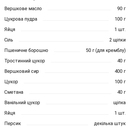
Вершкове масло
90 г
Цукрова пудра
100 г
Яйця
1 шт.
Сіль
2 щіпки
Пшеничне борошно
50 г (для кремблу)
Тростинний цукор
40 г
Вершковий сир
400 г
Цукор
100 г
Сметана
40 г
Ванільний цукор
щіпка
Яйця
1 шт.
Персик
декілька штук