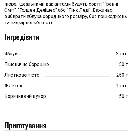
пюре. Ідеальними варіантами будуть сорти "Гренні
Сміт", "Голден Делішес" або "Пінк Леді". Важливо
вибирати яблука середнього розміру, без пошкоджень
та надмірної м’якості.
Інгредієнти
Яблука
3 шт.
Пшеничне борошно
150 г
Листкове тісто
250 г
Жовток
1 шт.
Коричневий цукор
50 г
Приготування