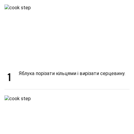
1
Яблука порізати кільцями і вирізати серцевину.