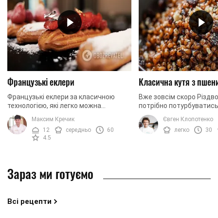
Французькі еклери
Класична кутя з пшен
Французькі еклери за класичною
Вже зовсім скоро Різдво
технологією, які легко можна
потрібно потурбуватись
приготувати вдома. Сьогодні ми
ваша святкова кутя. У 
Максим Кречик
Євген Клопотенко
готуємо еклери із заварним кремом.
рецепт входить справж
12
середньо
60
легко
30
Щоб надати крему ...
також багато ...
4.5
Зараз ми готуємо
Всі рецепти