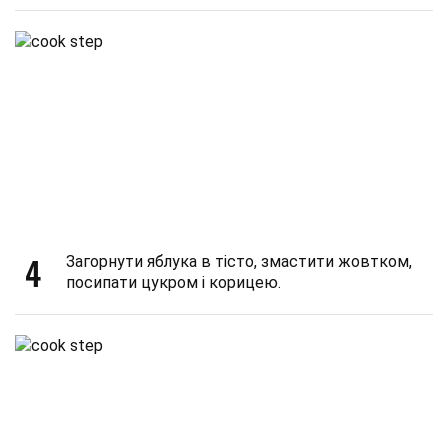
4
Загорнути яблука в тісто, змастити жовтком,
посипати цукром і корицею.