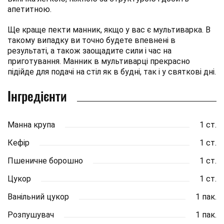
апетитною.
Ще краще пекти манник, якщо у вас є мультиварка. В
такому випадку ви точно будете впевнені в
результаті, а також заощадите сили і час на
приготування. Манник в мультиварці прекрасно
підійде для подачі на стіл як в будні, так і у святкові дні.
Інгредієнти
Манна крупа
1 ст.
Кефір
1 ст.
Пшеничне борошно
1 ст.
Цукор
1 ст.
Ванільний цукор
1 пак.
Розпушувач
1 пак.