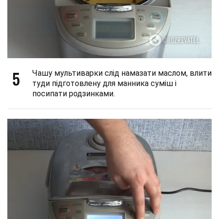
5
Чашу мультиварки слід намазати маслом, влити
туди підготовлену для манника суміш і
посипати родзинками.