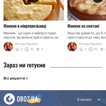
Манник в мікрохвильовці
Манник на сметані
Манник - це один з найпростіших
Якщо ви думаєте, що б т
пирогів, які можна приготувати, не
приготувати до чаю, м
витрачаючи на це багато сил і часу. А
зупиниться на варіанті
Вікторія Жмайло
Вікторія Жмайло
якщо ви хочете зробити страву ще
смачного манника. Ця д
4
40
5
6
80
швидше, ...
всім страва готується ...
Зараз ми готуємо
Всі рецепти
В начало