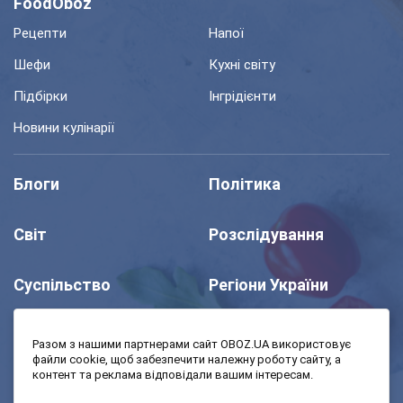
FoodOboz
Рецепти
Напої
Шефи
Кухні світу
Підбірки
Інгрідієнти
Новини кулінарії
Блоги
Політика
Світ
Розслідування
Суспільство
Регіони України
Шоу
Спорт
Разом з нашими партнерами сайт OBOZ.UA використовує
файли cookie, щоб забезпечити належну роботу сайту, а
контент та реклама відповідали вашим інтересам.
Моя школа
Авто