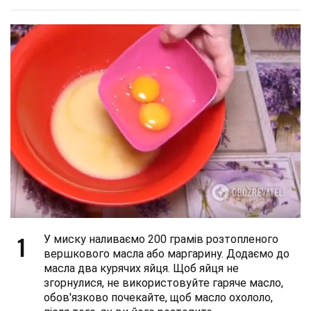
1
У миску наливаємо 200 грамів розтопленого
вершкового масла або маргарину. Додаємо до
масла два курячих яйця. Щоб яйця не
згорнулися, не використовуйте гаряче масло,
обов'язково почекайте, щоб масло охололо,