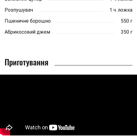
Розпушувач
1 ч. ложка
Пшеничне борошно
550 г
Абрикосовий джем
350 г
Приготування