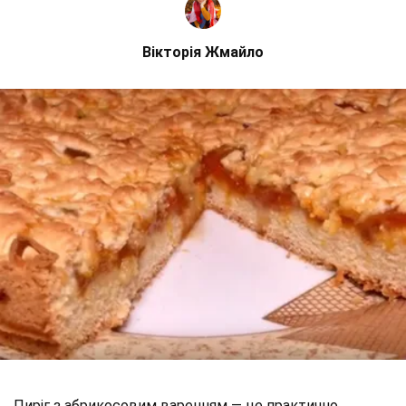
Вікторія Жмайло
Пиріг з абрикосовим варенням — це практично