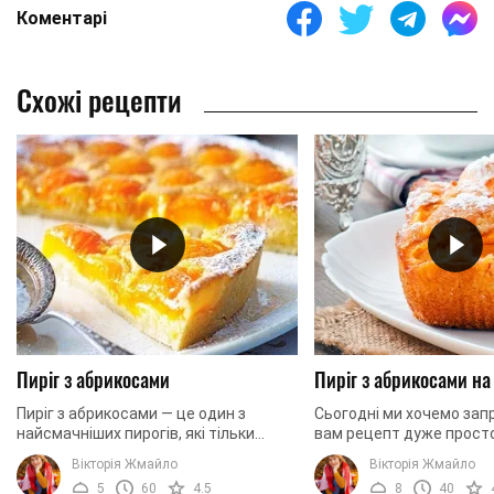
Коментарі
Схожі рецепти
Пиріг з абрикосами
Пиріг з абрикосами на
Пиріг з абрикосами — це один з
Сьогодні ми хочемо зап
найсмачніших пирогів, які тільки
вам рецепт дуже просто
можна приготувати на домашній
неймовірно смачного пи
Вікторія Жмайло
Вікторія Жмайло
кухні. Ми пропонуємо вам освоїти
приготування якого вам
5
60
4.5
8
40
рецепт простого ...
доведеться витрачати ба