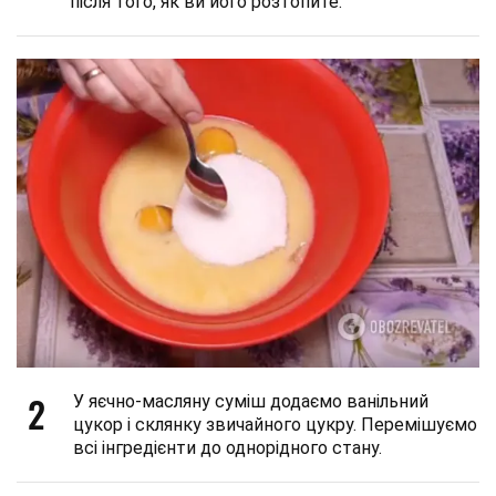
після того, як ви його розтопите.
2
У яєчно-масляну суміш додаємо ванільний
цукор і склянку звичайного цукру. Перемішуємо
всі інгредієнти до однорідного стану.