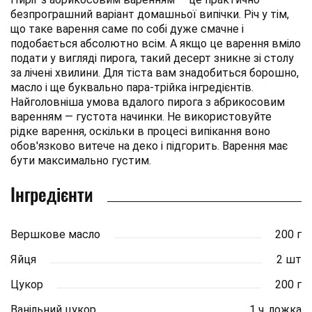
безпрограшний варіант домашньої випічки. Річ у тім,
що таке варення саме по собі дуже смачне і
подобається абсолютно всім. А якщо це варення вміло
подати у вигляді пирога, такий десерт зникне зі столу
за лічені хвилини. Для тіста вам знадобиться борошно,
масло і ще буквально пара-трійка інгредієнтів.
Найголовніша умова вдалого пирога з абрикосовим
варенням — густота начинки. Не використовуйте
рідке варення, оскільки в процесі випікання воно
обов'язково витече на деко і підгорить. Варення має
бути максимально густим.
Інгредієнти
Вершкове масло
200 г
Яйця
2 шт
Цукор
200 г
Ванільний цукор
1 ч. ложка