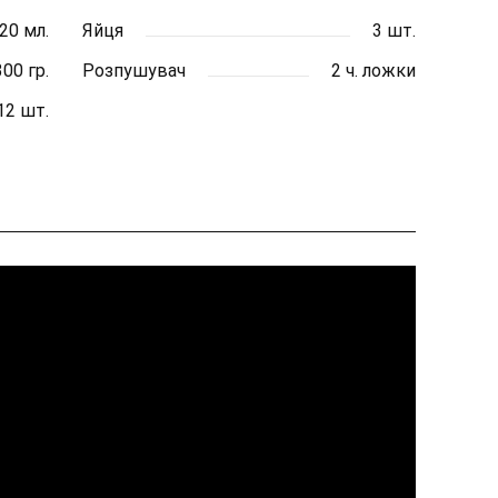
20 мл.
Яйця
3 шт.
300 гр.
Розпушувач
2 ч. ложки
12 шт.