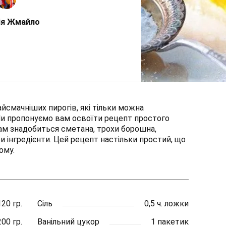
ія Жмайло
айсмачніших пирогів, які тільки можна
Ми пропонуємо вам освоїти рецепт простого
вам знадобиться сметана, трохи борошна,
 інгредієнти. Цей рецепт настільки простий, що
ому.
120 гр.
Сіль
0,5 ч. ложки
00 гр.
Ванільний цукор
1 пакетик