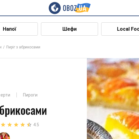
Напої
Шефи
Local Fo
и
Пиріг з абрикосами
серти
Пироги
абрикосами
4.5