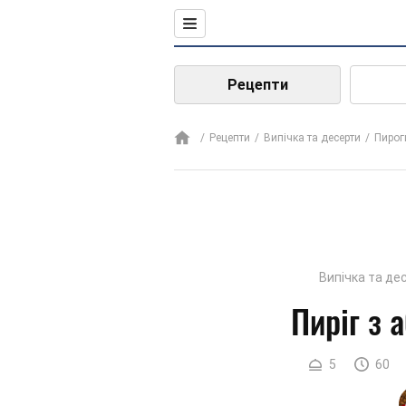
Рецепти
Рецепти
Випічка та десерти
Пирог
Випічка та де
Пиріг з 
5
60