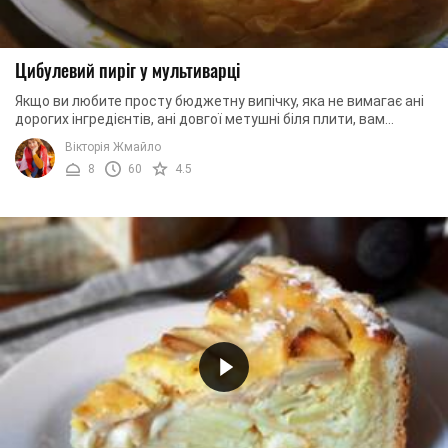
Цибулевий пиріг у мультиварці
Якщо ви любите просту бюджетну випічку, яка не вимагає ані
дорогих інгредієнтів, ані довгої метушні біля плити, вам
обов'язково сподобається цей ...
Вікторія Жмайло
8
60
4.5