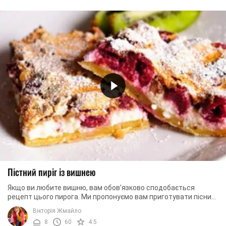
Пістний пиріг із вишнею
Якщо ви любите вишню, вам обов'язково сподобається
рецепт цього пирога. Ми пропонуємо вам приготувати пісний
пиріг із вишнею. У рецепті немає яєць, ...
Вікторія Жмайло
8
60
4.5