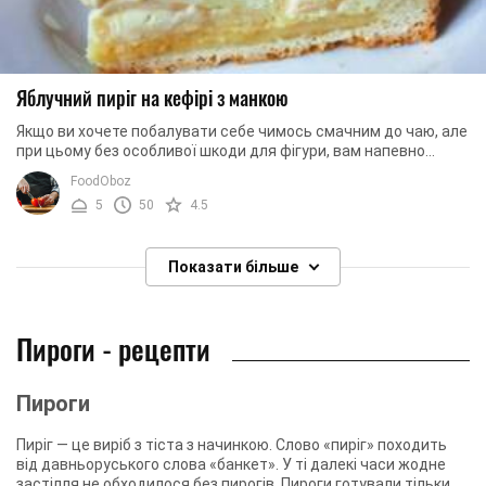
Яблучний пиріг на кефірі з манкою
Якщо ви хочете побалувати себе чимось смачним до чаю, але
при цьому без особливої ​​шкоди для фігури, вам напевно
сподобається цей рецепт. Річ у тім, ...
FoodOboz
5
50
4.5
Показати більше
Пироги - рецепти
Пироги
Пиріг — це виріб з тіста з начинкою. Слово «пиріг» походить
від давньоруського слова «банкет». У ті далекі часи жодне
застілля не обходилося без пирогів. Пироги готували тільки