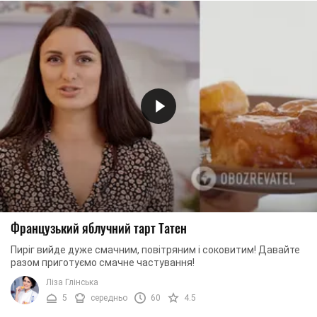
Французький яблучний тарт Татен
Пиріг вийде дуже смачним, повітряним і соковитим! Давайте
разом приготуємо смачне частування!
Ліза Глінська
5
середньо
60
4.5