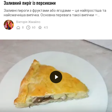
Заливний пиріг із персиками
Заливні пироги з фруктами або ягодами — це найпростіша та
найсмачніша випічка. Основна перевага такої випічки —
простота виконання. Як правило, саме ...
Вікторія Жмайло
8
60
4.5