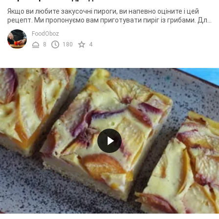
Якщо ви любите закусочні пироги, ви напевно оціните і цей
рецепт. Ми пропонуємо вам приготувати пиріг із грибами. Для
цього рецепта знадобиться ...
FoodOboz
8
180
4