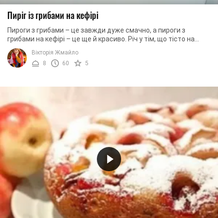
Пиріг із грибами на кефірі
Пироги з грибами – це завжди дуже смачно, а пироги з
грибами на кефірі – це ще й красиво. Річ у тім, що тісто на
кефірі зазвичай виходить настільки ...
Вікторія Жмайло
8
60
5