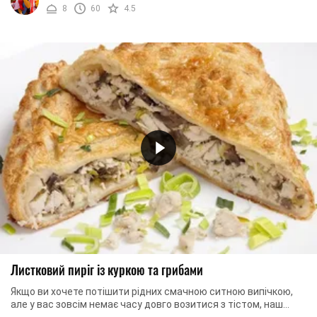
8
60
4.5
Листковий пиріг із куркою та грибами
Якщо ви хочете потішити рідних смачною ситною випічкою,
але у вас зовсім немає часу довго возитися з тістом, наш
рецепт – це саме те, що вам ...