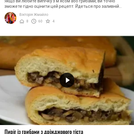
Якщо ви любите випічку з м'ясом або грибами, ви точно
зможете гідно оцінити цей рецепт. Йдеться про заливній
пиріг із куркою і грибами. Його готувати ...
Вікторія Жмайло
8
60
4
Пиріг із грибами з дріжджового тіста