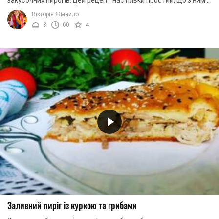
закусочних пирогів. Цей рецепт настільки простий, що з ним
впорається навіть не дуже ...
Вікторія Жмайло
8
60
4
Заливний пиріг із куркою та грибами