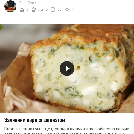
FoodOboz
6
легко
60
4
Заливний пиріг зі шпинатом
Пиріг зі шпинатом — це ідеальна випічка для любителів легких