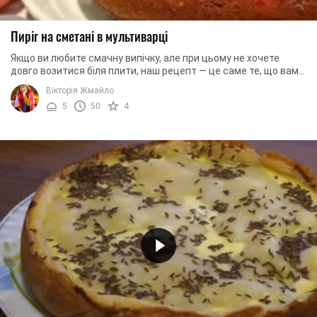
Пиріг на сметані в мультиварці
Якщо ви любите смачну випічку, але при цьому не хочете
довго возитися біля плити, наш рецепт — це саме те, що вам
потрібно. Ми пропонуємо вам освоїти ...
Вікторія Жмайло
5
50
4