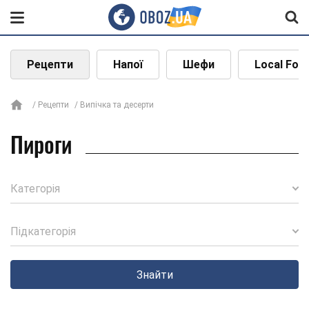
Рецепти
Напої
Шефи
Local Foo
Рецепти
Випічка та десерти
Пироги
Категорія
Підкатегорія
Знайти