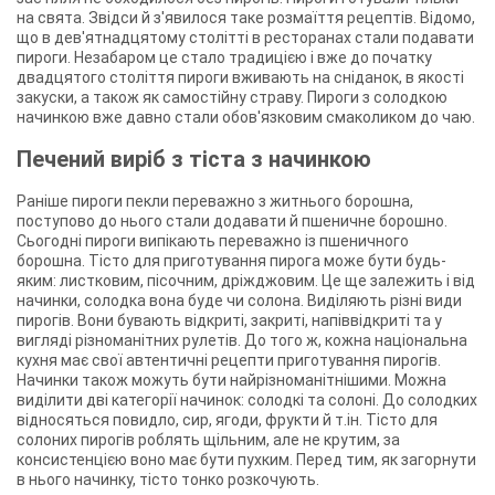
на свята. Звідси й з'явилося таке розмаїття рецептів. Відомо,
що в дев'ятнадцятому столітті в ресторанах стали подавати
пироги. Незабаром це стало традицією і вже до початку
двадцятого століття пироги вживають на сніданок, в якості
закуски, а також як самостійну страву. Пироги з солодкою
начинкою вже давно стали обов'язковим смаколиком до чаю.
Печений виріб з тіста з начинкою
Раніше пироги пекли переважно з житнього борошна,
поступово до нього стали додавати й пшеничне борошно.
Сьогодні пироги випікають переважно із пшеничного
борошна. Тісто для приготування пирога може бути будь-
яким: листковим, пісочним, дріжджовим. Це ще залежить і від
начинки, солодка вона буде чи солона. Виділяють різні види
пирогів. Вони бувають відкриті, закриті, напіввідкриті та у
вигляді різноманітних рулетів. До того ж, кожна національна
кухня має свої автентичні рецепти приготування пирогів.
Начинки також можуть бути найрізноманітнішими. Можна
виділити дві категорії начинок: солодкі та солоні. До солодких
відносяться повидло, сир, ягоди, фрукти й т.ін. Тісто для
солоних пирогів роблять щільним, але не крутим, за
консистенцією воно має бути пухким. Перед тим, як загорнути
в нього начинку, тісто тонко розкочують.