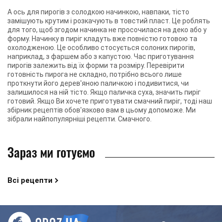
А ось для пирогів з солодкою начинкою, навпаки, тісто
замішують крутим і розкачують в товстий пласт. Це роблять
для того, щоб згодом начинка не просочилася на деко або у
форму. Начинку в пиріг кладуть вже повністю готовою та
охолодженою. Це особливо стосується солоних пирогів,
наприклад, з фаршем або з капустою. Час приготування
пирогів залежить від їх форми та розміру. Перевірити
готовність пирога не складно, потрібно всього лише
проткнути його дерев'яною паличкою і подивитися, чи
залишилося на ній тісто. Якщо паличка суха, значить пиріг
готовий. Якщо Ви хочете приготувати смачний пиріг, тоді наш
збірник рецептів обов'язково вам в цьому допоможе. Ми
зібрали найпопулярніші рецепти. Смачного.
Зараз ми готуємо
Всі рецепти