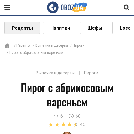
Рецепты
Напитки
Шефы
Local
Рецепты
Выпечка и десерты
Пироги
Пирог с абрикосовым вареньем
Выпечка и десерты
Пироги
Пирог с абрикосовым
вареньем
6
60
4.5