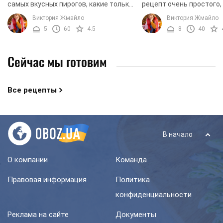
самых вкусных пирогов, какие только
рецепт очень простого,
можно приготовить на домашней
неимоверно вкусного пи
Виктория Жмайло
Виктория Жмайло
кухне. Мы предлагаем вам освоить
приготовление которого
5
60
4.5
8
40
рецепт простого ...
придется тратить много 
Сейчас мы готовим
Все рецепты
В начало
О компании
Команда
Правовая информация
Политика
конфиденциальности
Реклама на сайте
Документы