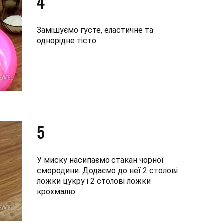
4
Замішуємо густе, еластичне та
однорідне тісто.
5
У миску насипаємо стакан чорної
смородини. Додаємо до неї 2 столові
ложки цукру і 2 столові ложки
крохмалю.