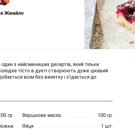
ія Жмайло
один з найсмачніших десертів, який тільки
 солодке тісто в дуеті створюють дуже цікавий
добається всім без винятку і з'їдається до
200 гр.
Вершкове масло
100 гр.
 ложки
Яйця
1 шт.