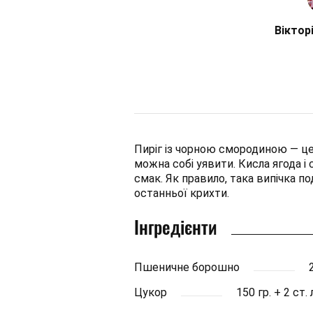
Віктор
Пиріг із чорною смородиною — це 
можна собі уявити. Кисла ягода і
смак. Як правило, така випічка по
останньої крихти.
Інгредієнти
Пшеничне борошно
Цукор
150 гр. + 2 ст.