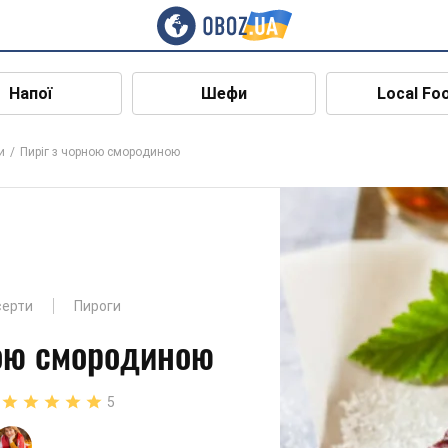
Напої
Шефи
Local Fo
и
Пиріг з чорною смородиною
серти
Пироги
ною смородиною
5