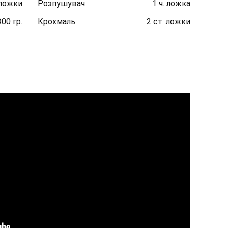
 ложки
Розпушувач
1 ч. ложка
00 гр.
Крохмаль
2 ст. ложки