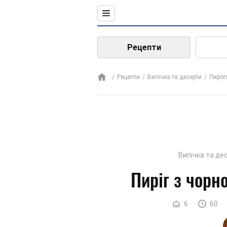
Рецепти
Рецепти
Випічка та десерти
Пирог
Випічка та де
Пиріг з чор
6
60