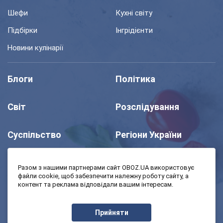
Шефи
Кухні світу
Підбірки
Інгрідієнти
Новини кулінарії
Блоги
Політика
Світ
Розслідування
Суспільство
Регіони України
Шоу
Спорт
Разом з нашими партнерами сайт OBOZ.UA використовує
файли cookie, щоб забезпечити належну роботу сайту, а
контент та реклама відповідали вашим інтересам.
Моя школа
Авто
Прийняти
MedOboz
Економіка