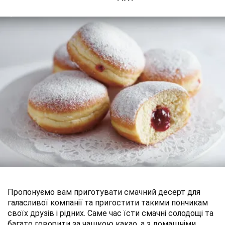
Пропонуємо вам приготувати смачний десерт для
галасливої ​​компанії та пригостити такими пончикам
своїх друзів і рідних. Саме час їсти смачні солодощі та
багато говорити за чашкою какао, а з домашніми