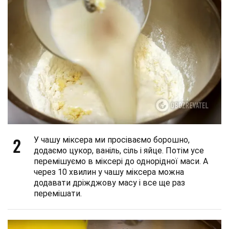
2
У чашу міксера ми просіваємо борошно,
додаємо цукор, ваніль, сіль і яйце. Потім усе
перемішуємо в міксері до однорідної маси. А
через 10 хвилин у чашу міксера можна
додавати дріжджову масу і все ще раз
перемішати.