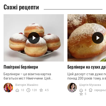
Схожі рецепти
Повітряні берлінери
Берлінери на сухих д
Берлінери – це візитна картка
Цей десерт став дуже 
багатьох міст Німеччини. Цей
понад 200 років тому, а
традиційний десетр намагаються
приготував пончики бер
Вікторія Жмайло
Шаргія Мусаєва
скуштувати всі туристи, які
кондитер. З того часу вс
10
120
4.5
8
середнь
приїжджають у цю прекрасну ...
скуштував берлінери хоча
5