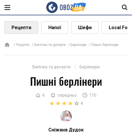
Рецепти
Напої
Шефи
Local Foo
Рецепти
Випічка та десерти
Берлінери
Пишні берлінери
Випічка та десерти
Берлінери
Пишні берлінери
6
середньо
110
4
Сніжана Дудок