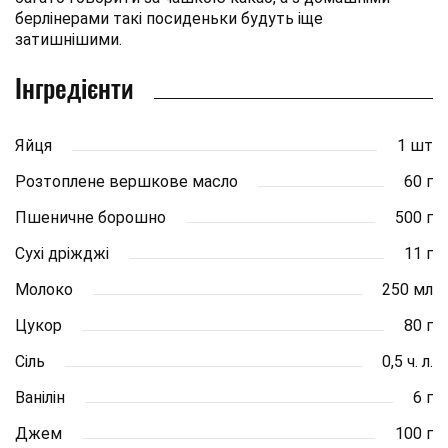
берлінерами такі посиденьки будуть іще
затишнішими.
Інгредієнти
Яйця
1 шт
Розтоплене вершкове масло
60 г
Пшеничне борошно
500 г
Сухі дріжджі
11 г
Молоко
250 мл
Цукор
80 г
Сіль
0,5 ч. л.
Ванілін
6 г
Джем
100 г