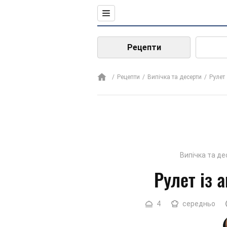
Рецепти
Рецепти
Випічка та десерти
Рулет
Випічка та д
Рулет із 
4
середньо