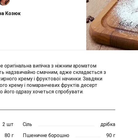
на Козюк
ше оригінальна випічка з ніжним ароматом
ть надзвичайно смачним, адже складається з
сирного крему і фруктової начинки. Завдяки
лого крему і помаранчевих фруктів десерт
о його одразу хочеться спробувати.
2 шт
Сіль
дрібка
80 г
Пшеничне борошно
90 г