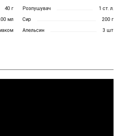
40 г
Розпушувач
1 ст. л.
200 мл
Сир
200 г
смаком
Апельсин
3 шт