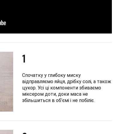
1
Спочатку у глибоку миску
відправляємо яйця, дрібку солі, а також
цукор. Усі ці компоненти збиваємо
міксером доти, доки маса не
збільшиться в об’ємі і не побіліє.