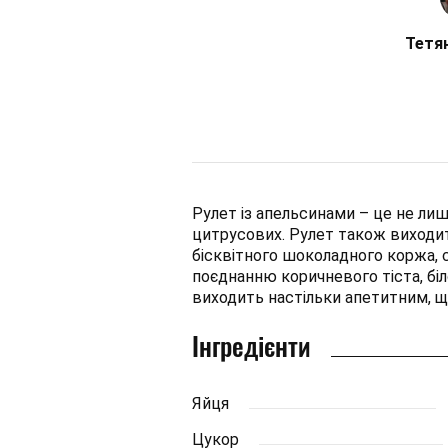
Тетя
Рулет із апельсинами – це не ли
цитрусових. Рулет також виходи
бісквітного шоколадного коржа, 
поєднанню коричневого тіста, бі
виходить настільки апетитним, щ
Інгредієнти
Яйця
Цукор