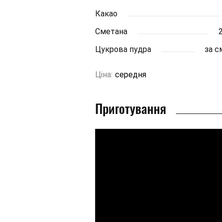
Какао
Сметана
Цукрова пудра
за 
Ціна:
середня
Приготування