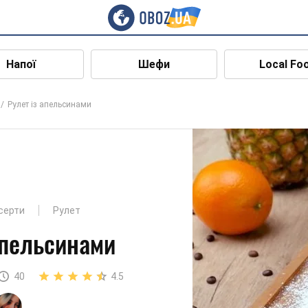
Напої
Шефи
Local Fo
Рулет із апельсинами
есерти
Рулет
апельсинами
40
4.5