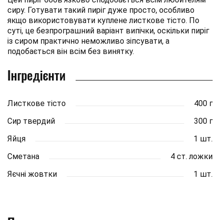
сиру. Готувати такий пиріг дуже просто, особливо
якщо використовувати куплене листкове тісто. По
суті, це безпрограшний варіант випічки, оскільки пиріг
із сиром практично неможливо зіпсувати, а
подобається він всім без винятку.
Інгредієнти
Листкове тісто
400 г
Сир твердий
300 г
Яйця
1 шт.
Сметана
4 ст. ложки
Яєчні жовтки
1 шт.