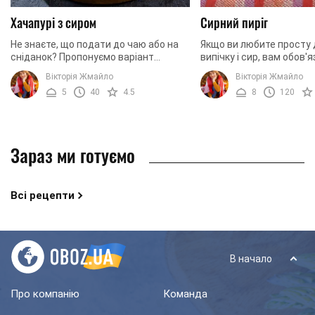
Хачапурі з сиром
Сирний пиріг
Не знаєте, що подати до чаю або на
Якщо ви любите просту
сніданок? Пропонуємо варіант
випічку і сир, вам обов'
смачних, повітряних і хрустких
сподобається цей пиріг
Вікторія Жмайло
Вікторія Жмайло
сирних коржиків. У Грузії їх ще
підготували для вас рец
5
40
4.5
8
120
називають хачапурі. У ...
сиром. З огляду на той ..
Зараз ми готуємо
Всі рецепти
В начало
Про компанію
Команда