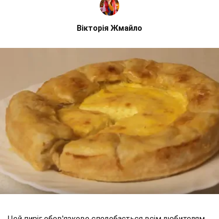
Вікторія Жмайло
Цей пиріг обов'язково сподобається всім любителям