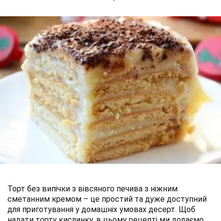
Торт без випічки з вівсяного печива з ніжним
сметанним кремом – це простий та дуже доступний
для приготування у домашніх умовах десерт. Щоб
надати торту кислинку, в цьому рецепті ми додаємо