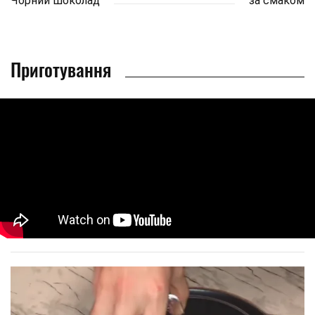
Чорний шоколад
за смаком
Приготування