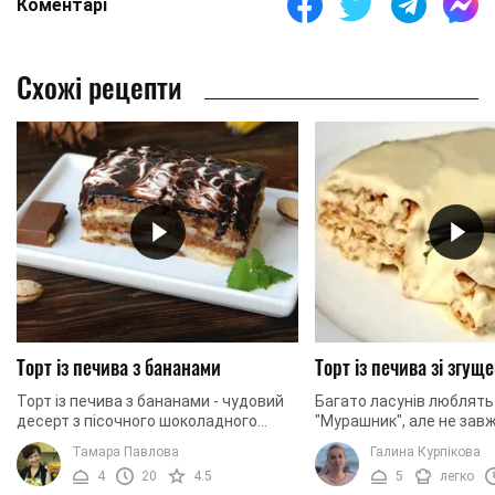
Коментарі
Схожі рецепти
Торт із печива з бананами
Торт із печива зі згу
Торт із печива з бананами - чудовий
Багато ласунів люблять
десерт з пісочного шоколадного
"Мурашник", але не зав
печива з ніжним вершковим кремом,
виділити час, щоб приг
Тамара Павлова
Галина Курпікова
м'яким банановим прошарком і
традиційний вид цього 
4
20
4.5
5
легко
ноткою ванілі. 20 ...
таких випадків існує ...