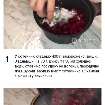
1
У сотейник кладемо 400 г. замороженої вишні.
З'єднавши її з 70 г. цукру та 50 мл холодної
води, ставимо посудину на вогонь і, періодично
помішуючи, варимо вміст сотейника 15 хвилин
з моменту закипання.