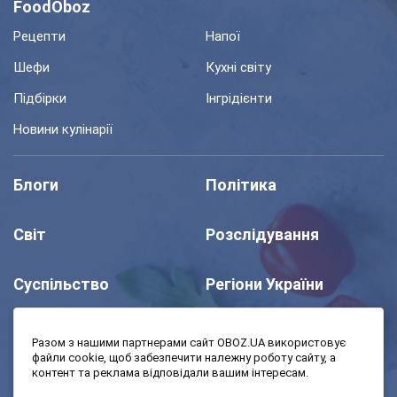
FoodOboz
Рецепти
Напої
Шефи
Кухні світу
Підбірки
Інгрідієнти
Новини кулінарії
Блоги
Політика
Світ
Розслідування
Суспільство
Регіони України
Шоу
Спорт
Разом з нашими партнерами сайт OBOZ.UA використовує
файли cookie, щоб забезпечити належну роботу сайту, а
контент та реклама відповідали вашим інтересам.
Моя школа
Авто