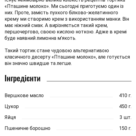
«Пташине молоко». Ми сьогодні приготуємо один із
них. Проте, замість пухкого білково-желатинного
крему ми створимо крем з використанням манки. Він
має ніжний смак. А вирізняється такий крем,
першочергово, своєю кислою ноткою. Адже в кремі
буде наявний лимонна м’якоть.
Такий тортик стане чудовою альтернативою
класичного десерту «Пташине молоко», але готується
він значно швидше та легше.
Інгредієнти
Вершкове масло
410 г.
Цукор
450 г.
Яйця
3 шт.
Пшеничне борошно
150 г.