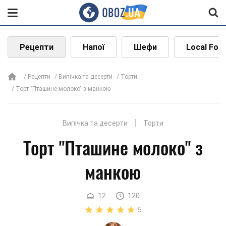
Рецепти
Напої
Шефи
Local Foo
Рецепти
Випічка та десерти
Торти
Торт "Пташине молоко" з манкою
Випічка та десерти
Торти
Торт "Пташине молоко" з
манкою
12
120
5