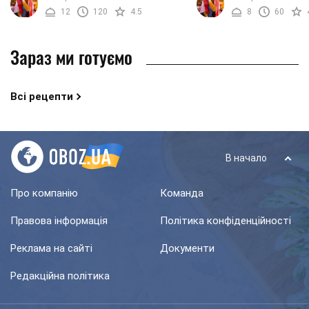
Рецептів цього десерту існує
зупинити свій вибір на 
12
120
4.5
8
60
неймовірно велика ...
назвою "Пташине ...
Зараз ми готуємо
Всі рецепти
В начало
Про компанію
Команда
Правова інформація
Політика конфіденційності
Реклама на сайті
Документи
Редакційна політика