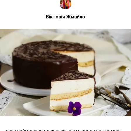
Вікторія Жмайло
Існує неймовірно велика кількість рецептів тортика