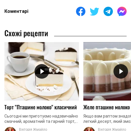
Коментарі
Схожі рецепти
Торт "Пташине молоко" класичний
Желе пташине молоко
Сьогодні ми приготуємо надзвичайно
Якщо вам раптом знадо
смачний, ароматний та гарний торт,
легкий десерт, який зм
який має назву «Пташине молоко».
сподобатися багатьом, 
Вікторія Жмайло
Вікторія Жмайло