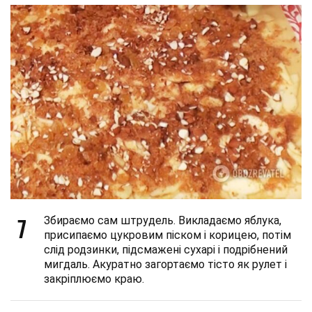
7
Збираємо сам штрудель. Викладаємо яблука,
присипаємо цукровим піском і корицею, потім
слід родзинки, підсмажені сухарі і подрібнений
мигдаль. Акуратно загортаємо тісто як рулет і
закріплюємо краю.