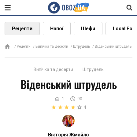
Рецепти
Напої
Шефи
Local Foo
Рецепти
Випічка та десерти
Штрудель
Віденський штрудель
Випічка та десерти
Штрудель
Віденський штрудель
1
90
4
Вікторія Жмайло