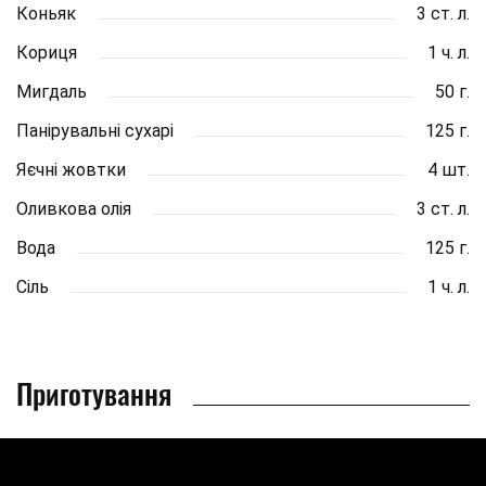
Коньяк
3 ст. л.
Кориця
1 ч. л.
Мигдаль
50 г.
Панірувальні сухарі
125 г.
Яєчні жовтки
4 шт.
Оливкова олія
3 ст. л.
Вода
125 г.
Сіль
1 ч. л.
Приготування