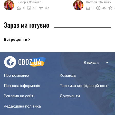
Вікторія Жмайло
Вікторія Жмайло
нашу рецептом. Вам знадобитися
смачною, а головне потр
4
50
4.5
1
45
мінімум компонентів і ...
часу. ...
Зараз ми готуємо
Всі рецепти
В начало
Про компанію
Команда
Правова інформація
Політика конфіденційності
Реклама на сайті
Документи
Редакційна політика