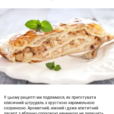
У цьому рецепті ми поділимося, як приготувати
класичний штрудель з хрусткою карамельною
скоринкою. Ароматний, ніжний і дуже апетитний
десерт з яблучно-горіховою начинкою не залишить