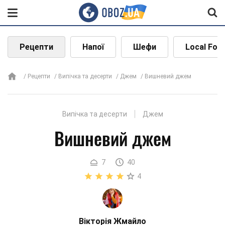
Рецепти
Напої
Шефи
Local Foo
Рецепти
Випічка та десерти
Джем
Вишневий джем
Випічка та десерти
Джем
Вишневий джем
7
40
4
Вікторія Жмайло