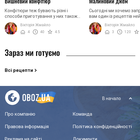
Вишневий конфітюр
Малиновий джем
Конфітюри теж бувають різні і
Сьогодні ми хочемо зап
способи приготування у них також
вам один із рецептів не
відрізняються. В даному рецепті ми
смачного та ароматног
Вікторія Жмайло
Вікторія Жмайло
використовували, крім вишень і цукру,
джему. Окрім того, що
4
40
4.5
3
120
крохмаль. ...
запропонований рецепт м
Зараз ми готуємо
Всі рецепти
В начало
Про компанію
Команда
Правова інформація
Політика конфіденційності
Реклама на сайті
Документи