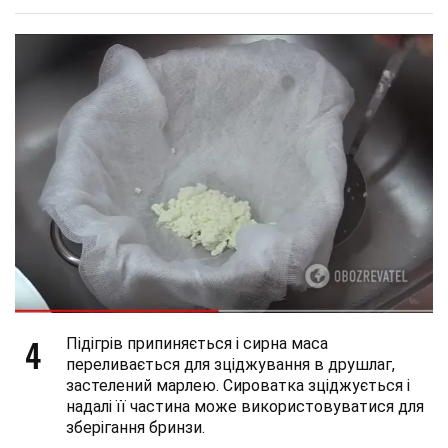
4
Підігрів припиняється і сирна маса
переливається для зціджування в друшлаг,
застелений марлею. Сироватка зціджується і
надалі її частина може використовуватися для
зберігання бринзи.