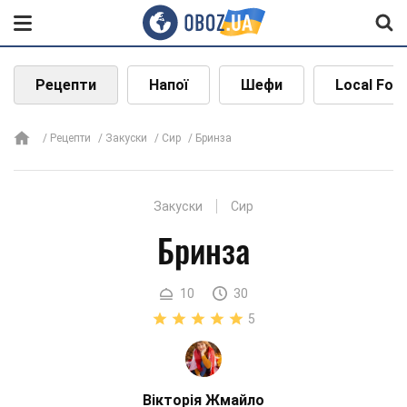
Рецепти
Напої
Шефи
Local Foo
Рецепти
Закуски
Сир
Бринза
Закуски
Сир
Бринза
10
30
5
Вікторія Жмайло