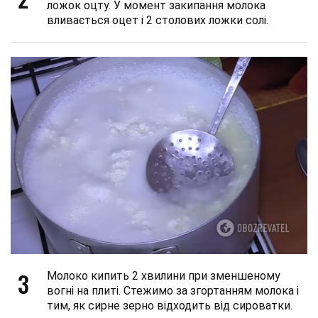
ложок оцту. У момент закипання молока
вливається оцет і 2 столових ложки солі.
3
Молоко кипить 2 хвилини при зменшеному
вогні на плиті. Стежимо за згортанням молока і
тим, як сирне зерно відходить від сироватки.