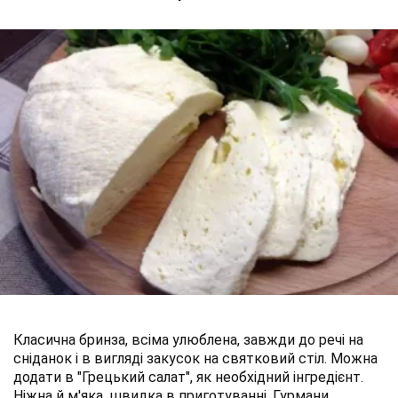
Класична бринза, всіма улюблена, завжди до речі на
сніданок і в вигляді закусок на святковий стіл. Можна
додати в "Грецький салат", як необхідний інгредієнт.
Ніжна й м'яка, швидка в приготуванні. Гурмани