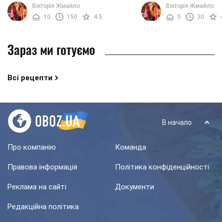
нашому рецепті ми будемо
Низькокалорійний проду
Вікторія Жмайло
Вікторія Жмайло
використовувати коров'яче молоко.
виготовляється з соєвог
10
150
4.5
5
30
Цей сир використовують у всіх ...
улюбленим продуктом ..
Зараз ми готуємо
Всі рецепти
В начало
Про компанію
Команда
Правова інформація
Політика конфіденційності
Реклама на сайті
Документи
Редакційна політика