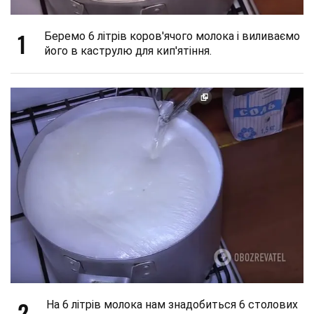
1
Беремо 6 літрів коров'ячого молока і виливаємо
його в каструлю для кип'ятіння.
2
На 6 літрів молока нам знадобиться 6 столових