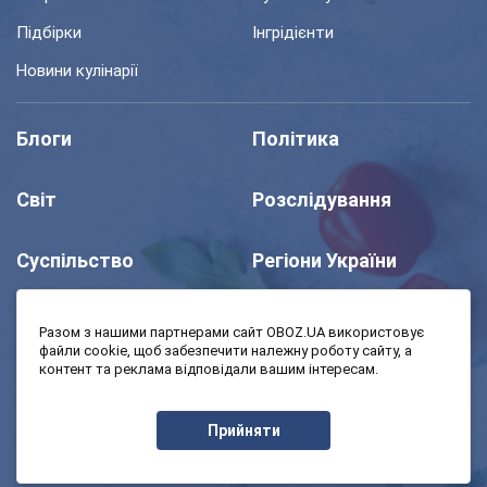
Підбірки
Інгрідієнти
Новини кулінарії
Блоги
Політика
Світ
Розслідування
Суспільство
Регіони України
Шоу
Спорт
Разом з нашими партнерами сайт OBOZ.UA використовує
файли cookie, щоб забезпечити належну роботу сайту, а
контент та реклама відповідали вашим інтересам.
Моя школа
Авто
Прийняти
MedOboz
Економіка