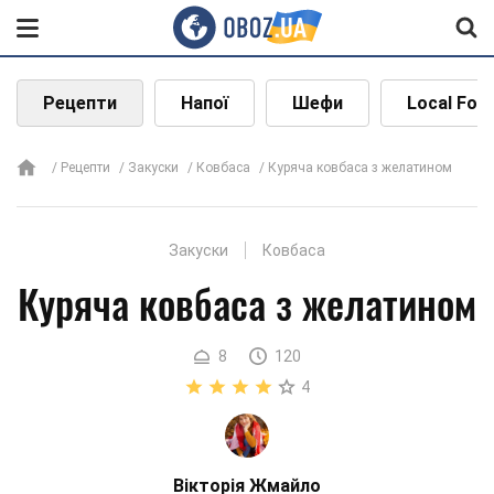
Рецепти
Напої
Шефи
Local Foo
Рецепти
Закуски
Ковбаса
Куряча ковбаса з желатином
Закуски
Ковбаса
Куряча ковбаса з желатином
8
120
4
Вікторія Жмайло