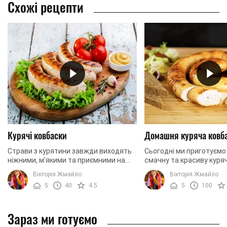
Схожі рецепти
Курячі ковбаски
Домашня куряча ковба
Страви з курятини завжди виходять
Сьогодні ми приготуєм
ніжними, м’якими та приємними на
смачну та красиву куряч
смак. Сьогодні ми приготуємо таку
кишці. Як правило, дом
Вікторія Жмайло
Вікторія Жмайло
страву, де в основі буде саме таке
можна готувати з вико
5
40
4.5
5
100
м’ясо. Ми ...
кишок або ...
Зараз ми готуємо