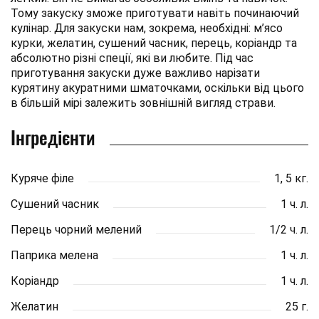
Тому закуску зможе приготувати навіть починаючий
кулінар. Для закуски нам, зокрема, необхідні: м’ясо
курки, желатин, сушений часник, перець, коріандр та
абсолютно різні спеції, які ви любите. Під час
приготування закуски дуже важливо нарізати
курятину акуратними шматочками, оскільки від цього
в більшій мірі залежить зовнішній вигляд страви.
Інгредієнти
Куряче філе
1, 5 кг.
Сушений часник
1 ч. л.
Перець чорний мелений
1/2 ч. л.
Паприка мелена
1 ч. л.
Коріандр
1 ч. л.
Желатин
25 г.