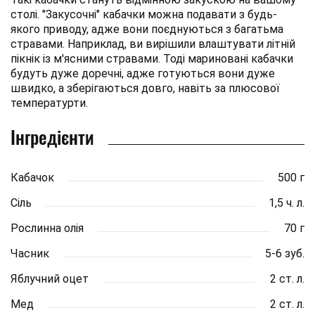
столі. "Закусочні" кабачки можна подавати з будь-
якого приводу, адже вони поєднуються з багатьма
стравами. Наприклад, ви вирішили влаштувати літній
пікнік із м'ясними стравами. Тоді мариновані кабачки
будуть дуже доречні, адже готуються вони дуже
швидко, а зберігаються довго, навіть за плюсової
температурти.
Інгредієнти
Кабачок
500 г
Сіль
1,5 ч. л.
Рослинна олія
70 г
Часник
5-6 зуб.
Яблучний оцет
2 ст. л.
Мед
2 ст. л.