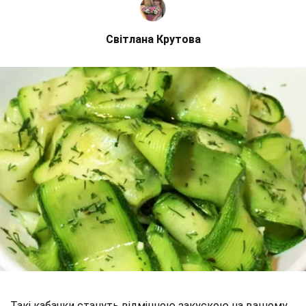
Світлана Крутова
Такі кабачки стануть відмінною закускою на вашому