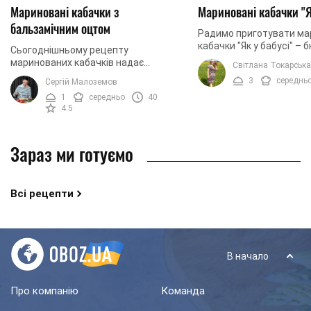
Мариновані кабачки з
Мариновані кабачки "Я
бальзамічним оцтом
Радимо приготувати ма
кабачки "Як у бабусі" – 
Сьогоднішньому рецепту
дуже швидкий рецепт з
маринованих кабачків надає
Світлана Токарська
складу маринаду входят
заворожливої чарівності
3
середнь
Сергій Малоземов
натуральні спеції та ...
бальзамічний оцет. Його
1
середньо
40
найдосконаліше поєднання з медом,
4.5
соком лимону, ...
Зараз ми готуємо
Всі рецепти
В начало
Про компанію
Команда