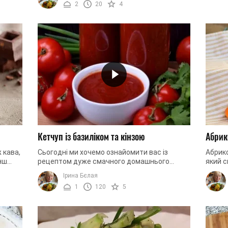
2
20
4
Кетчуп із базиліком та кінзою
Абрик
ж кава,
Сьогодні ми хочемо ознайомити вас із
Абрико
нш
рецептом дуже смачного домашнього
який с
 і
кетчупу. На відміну від магазинного
Він ма
Ірина Бєлая
продукту, в цьому кетчупі не буде штучних ...
легкою
1
120
5