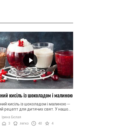
ний кисіль із шоколадом і малиною
ий кисіль із шоколадом і малиною ─
й рецепт для дитячих свят. У нашому
ецепті ви знайдете детальний опис
Ірина Бєлая
у приготування ...
3
легко
40
4