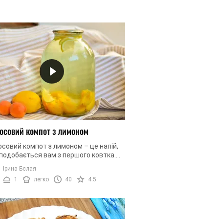
осовий компот з лимоном
совий компот з лимоном – це напій,
подобається вам з першого ковтка.
є незрівнянний солодкий смак з
Ірина Бєлая
 кислинкою, приємний ...
1
легко
40
4.5