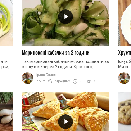
Мариновані кабачки за 2 години
Хруст
вати
Такі мариновані кабачки можна подавати до
Існує 
ірки,
столу вже через 2 години. Крім того,
Ми сь
ібно.
використовуючи цей рецепт, ви не будете
рецепт
Ірина Бєлая
піддавати овочі термічній ...
саме т
2
середньо
30
4