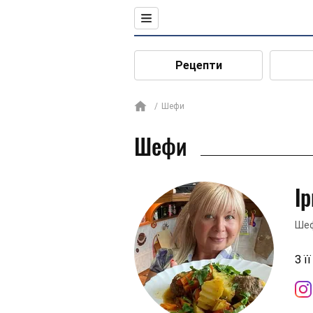
Рецепти
Шефи
Шефи
І
Шеф
З ї