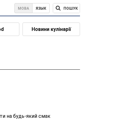
ПОШУК
МОВА
ЯЗЫК
od
Новини кулінарії
ти на будь-який смак