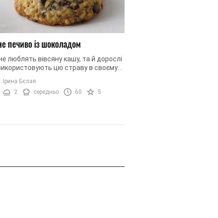
не печиво із шоколадом
не люблять вівсяну кашу, та й дорослі
використовують цю страву в своєму
і. Ми пропонуємо вам створити
Ірина Бєлая
ну й не менш корисну ...
2
середньо
60
5