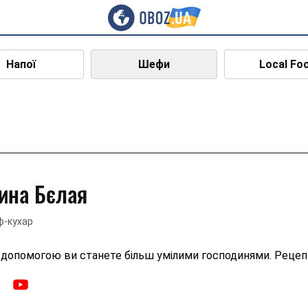
Напої
Шефи
Local Fo
рина Бєлая
-кухар
ї допомогою ви станете більш умілими господинями. Рецеп