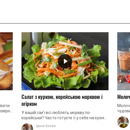
Салат з куркою, корейською морквою і
Молоч
огірком
увати
Молочн
овірне
чудови
У вашій сім’ї всі люблять моркву по-
 легке
фотор
корейськи? Часто готуєте її у себе на кухні?
процес
Хочете порадувати рідних оригінальним
Ірина Бєлая
салатом з корейською морквою? ...