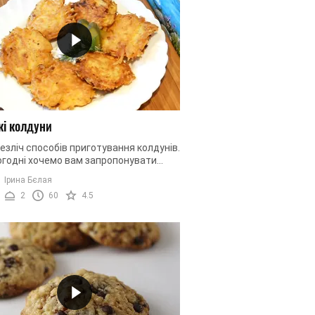
кі колдуни
безліч способів приготування колдунів.
огодні хочемо вам запропонувати
 хрустких колдунів. Страва вийде
Ірина Бєлая
акою завдяки тому, що ...
2
60
4.5