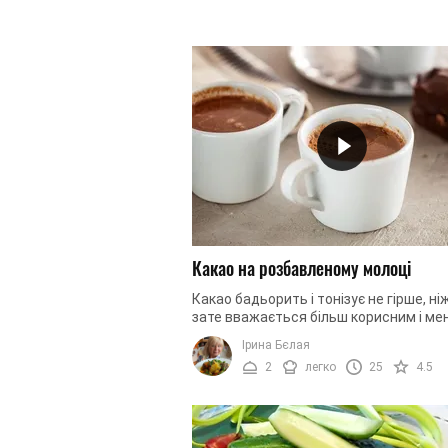
Какао на розбавленому молоці
Какао бадьорить і тонізує не гірше, ні
зате вважається більш корисним і ме
міцним. Напій містить багато вітамінів
Ірина Бєлая
мікроелементів, а тому є ...
2
легко
25
4.5