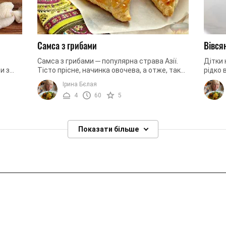
Самса з грибами
Вівся
Самса з грибами ─ популярна страва Азії.
Дітки 
и з
Тісто прісне, начинка овочева, а отже, такий
рідко 
й
рецепт годиться вегетаріанцям або людям,
раціон
Ірина Бєлая
..
які дотримуються ...
апетит
4
60
5
Показати більше