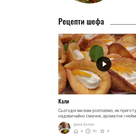
Рецепти шефа
Кали
Сьогодні ми вам розповімо, як пригот
надзвичайно смачне, ароматне і нейм
красиве печиво у вигляді квітки. Воно
Ірина Бєлая
у приготуванні, але ...
4
90
4