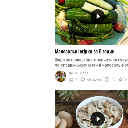
Малосольні огірки за 6 годин
Якщо ви налаштовані навчитися готу
по-справжньому смачні малосольні ог
цей рецепт — це саме те, що вам потр
Ірина Бєлая
Ми розповімо вам, як ...
1
середньо
40
5