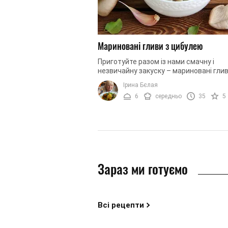
Мариновані гливи з цибулею
Приготуйте разом із нами смачну і
незвичайну закуску – мариновані глив
цибулею. Дивуйте своїх рідних і госте
Ірина Бєлая
смачною, зимовою закускою і діліться .
6
середньо
35
5
Зараз ми готуємо
Всі рецепти