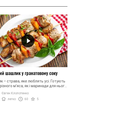
ий шашлик у гранатовому соку
Картопляні чипси
 – страва, яке люблять усі. Готують
Перегляд улюбленого фі
 різного м'яса, як і маринади для нього
посиденьки з друзями 
ь абсолютно різні: з кефіру, соків,
без такого смачного снек
Євген Клопотенко
Тетяна Литвинова
ьної води. ...
час, коли активно ...
легко
60
5
1
легко