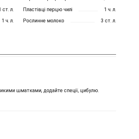
1 ст. л.
Пластівці перцю чилі
1 ч. л.
1 ч. л.
Рослинне молоко
3 ст. л.
ликими шматками, додайте спеції, цибулю.