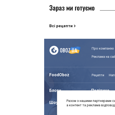
Зараз ми готуємо
Всі рецепти
Про компанію
Реклама на сай
FoodOboz
Рецепти
Нап
Блоги
Політика
Разом з нашими партнерами са
Шоу
Спорт
а контент та реклама відпові