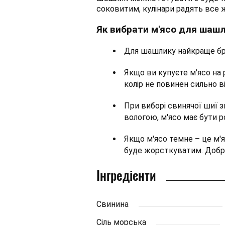
соковитим, кулінари радять все 
Як вибрати м'ясо для шашл
Для шашлику найкраще бра
Якщо ви купуєте м'ясо на 
колір не повинен сильно ві
При виборі свинячої шиї з
вологою, м'ясо має бути р
Якщо м'ясо темне – це м'я
буде жорсткуватим. Добре
Інгредієнти
Свинина
Сіль морська