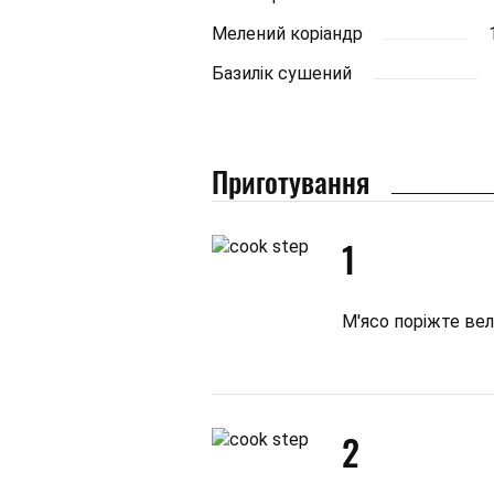
Мелений коріандр
Базилік сушений
Приготування
1
М'ясо поріжте ве
2