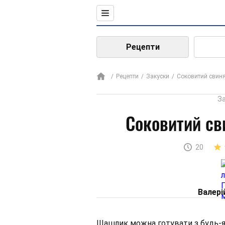
Рецепти
Рецепти
Закуски
Соковитий свин
З
Соковитий с
20
Валері
Шашлик можна готувати з будь-яко