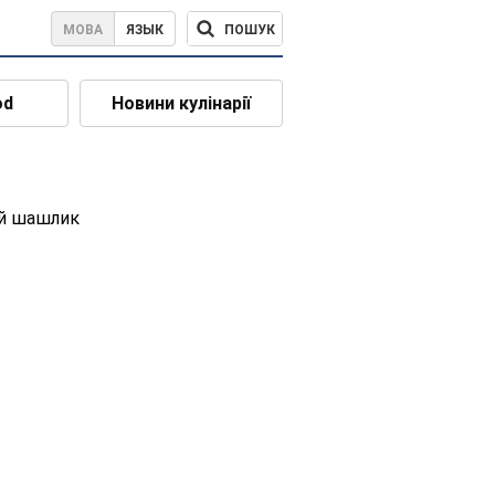
ПОШУК
МОВА
ЯЗЫК
od
Новини кулінарії