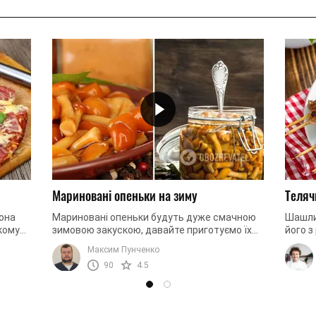
Мариновані опеньки на зиму
Теляч
вона
Мариновані опеньки будуть дуже смачною
Шашлик
кому
зимовою закускою, давайте приготуємо їх
його з
разом!
роблят
Максим Пунченко
мінерал
90
4.5