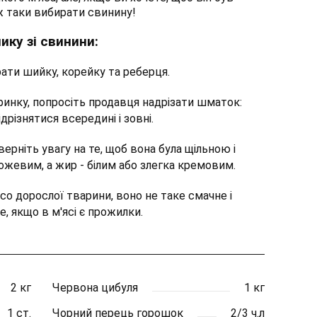
ж таки вибирати свинину!
ику зі свинини:
ти шийку, корейку та реберця.
ринку, попросіть продавця надрізати шматок:
дрізнятися всередині і зовні.
верніть увагу на те, щоб вона була щільною і
ожевим, а жир - білим або злегка кремовим.
со дорослої тварини, воно не таке смачне і
, якщо в м'ясі є прожилки.
2 кг
Червона цибуля
1 кг
1 ст.
Чорний перець горошок
2/3 ч.л