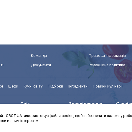
Команда
Правова інформація
ті
Документи
Редакційна політика
ої
Шефи
Кухні світу
Підбірки
Інгрідієнти
Новини кулінарії
Світ
Розслідування
Суспіл
йт OBOZ.UA використовує файли cookie, щоб забезпечити належну робот
Моя школа
Авто
MedOb
дали вашим інтересам.