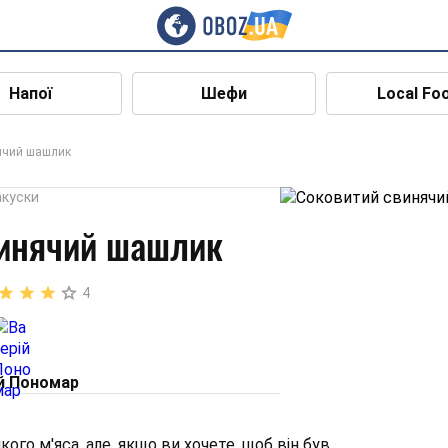
Напої
Шефи
Local Fo
ячий шашлик
акуски
винячий шашлик
4
й Пономар
го м'яса, але, якщо ви хочете, щоб він був