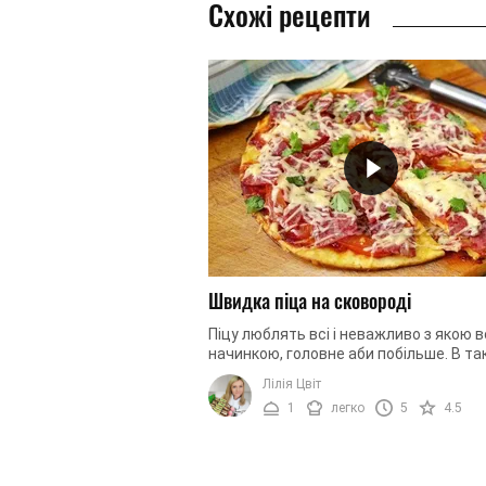
Схожі рецепти
Швидка піца на сковороді
Піцу люблять всі і неважливо з якою 
начинкою, головне аби побільше. В та
випадку, що може бути краще, ніж
Лілія Цвіт
приготувати її самостійно з ...
1
легко
5
4.5