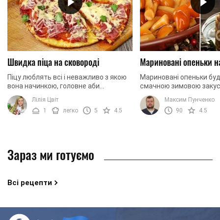
Швидка піца на сковороді
Мариновані опеньки н
Піцу люблять всі і неважливо з якою
Мариновані опеньки бу
вона начинкою, головне аби
смачною зимовою закус
побільше. В такому випадку, що може
приготуємо їх разом!
Лілія Цвіт
Максим Пунченко
бути краще, ніж приготувати її
1
легко
5
4.5
90
4.5
самостійно з ...
Зараз ми готуємо
Всі рецепти