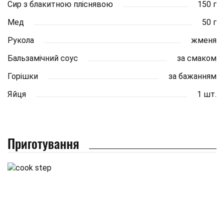
Сир з блакитною пліснявою
150 г
Мед
50 г
Рукола
жменя
Бальзамічний соус
за смаком
Горішки
за бажанням
Яйця
1 шт.
Приготування