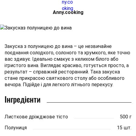
Аnny.cooking
Закуска з полуницею до вина – це незвичайне
поєднання солодкого, солоного та хрумкого, яке точно
вас здивує. Ідеально смакує з келихом білого або
ігристого вина. Виглядає красиво, готується просто, а
результат – справжній ресторанний. Така закуска
стане прикрасою святкового столу або особливого
вечора. Підійде і для легкого літнього перекусу.
Інгредієнти
Листкове дріжджове тісто
500 г
Полуниця
15 шт.