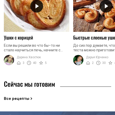
Ушки с корицей
Быстрые слоеные уш
Если вы решили во что бы–то ни
До сих пор думаете, что
стало научиться печь, начните с
теста можно приготови
самых простых и доступных
круассаны и пирожки с 
Дарина Хвостюк
Дарья Юрченко
рецептов. Например, с этого рецепта
Достаточно стереотипо
3
40
5
2
30
печенья "ушки". Готовить ...
магазинное тесто ...
Сейчас мы готовим
Все рецепты