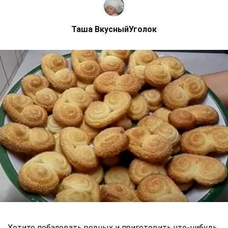
Таша ВкусныйУголок
Хотите побаловать родных и приготовить что-нибудь