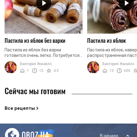
Пастила из яблок без варки
Пастила из яблок
Пастила из яблок без варки
Пастила из яблок, наве
готовится очень легко. Потребуется
распространенная пасти
немного времени, чтобы подготовить
это именно те фрукты, 
Виктория Жмайло
Виктория Жмайло
пюре, а остальное сделает
меньше всего склонны к
1
15
4.5
10
600
специальная сушилка. В ...
как, к примеру, ...
Сейчас мы готовим
Все рецепты
В начало