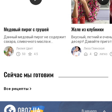
Медовый пирог с грушей
Желе из клубники
Данный медовый пирог не содержит
Вкусный, летний и очен
сахара, сливочного масла и
десерт! Давайте приго
калорийной пшеничной муки,
красивое клубнично-ла
Лилия Цвит
Лиза Глинская
благодаря чему является
50
4.5
4
легко
бюджетным. К тому же выпечку
отлично ...
Сейчас мы готовим
Все рецепты
В начало