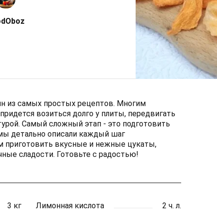
odOboz
ин из самых простых рецептов. Многим
е придется возиться долго у плиты, передвигать
турой. Самый сложный этап - это подготовить
 мы детально описали каждый шаг
м приготовить вкусные и нежные цукаты,
ные сладости. Готовьте с радостью!
3 кг
Лимонная кислота
2 ч. л.