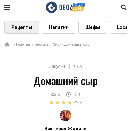
Рецепты
Напитки
Шефы
Local
Рецепты
Закуски
Сыр
Домашний сыр
Закуски
Сыр
Домашний сыр
5
150
4
Виктория Жмайло