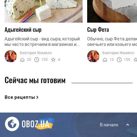
Адыгейский сыр
Сыр Фета
Адыгейский сыр - вид сыра, который
Обычно, сыр Фета дела
мы часто встречаем в магазинах и
овечьего или козьего мо
супермаркетах. Но не часто, при виде
нашем рецепте мы буд
Виктория Жмайло
Виктория Жмайло
этих сыров, нам приходит в голову,
использовать коровье 
20
150
4
10
150
что ...
сыр используют во всех
...
Сейчас мы готовим
Все рецепты
В начало