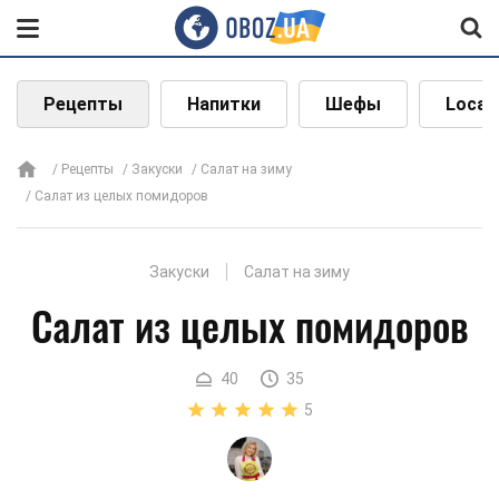
Рецепты
Напитки
Шефы
Local
Рецепты
Закуски
Салат на зиму
Салат из целых помидоров
Закуски
Салат на зиму
Салат из целых помидоров
40
35
5