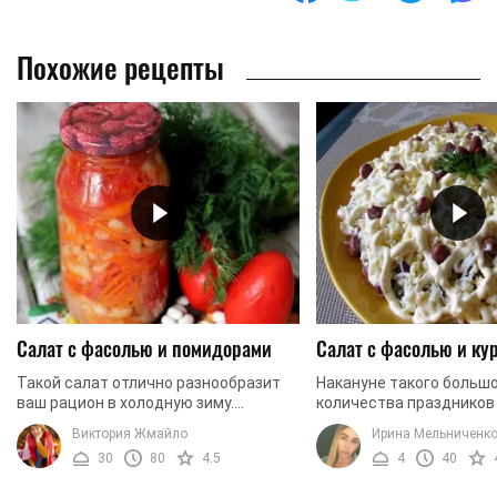
Похожие рецепты
Салат с фасолью и помидорами
Салат с фасолью и ку
Такой салат отлично разнообразит
Накануне такого больш
ваш рацион в холодную зиму.
количества праздников 
Благодаря тому, что в нашем салате
чтобы вы разнообразил
Виктория Жмайло
Ирина Мельниченк
будут присутствовать помидоры,
решили приготовить что
30
80
4.5
4
40
фасоль, лук и другие ...
чрезвычайно вкусное. ...