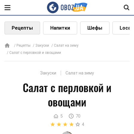
Рецепты
Напитки
Шефы
Local
Рецепты
Закуски
Салат на зиму
Салат с перловкой и овощами
Закуски
Салат на зиму
Салат с перловкой и
овощами
5
70
4