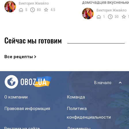
кабачков. Консервированная закуска
домочадцев вкусненьки
Виктория Жмайло
получается острой и очень вкусной.
Рекомендуем вам попро
5
80
4.5
Виктория Жмайло
Такое блюдо можно ...
оригинальный рецепт. С
1
30
с огурцами и капустой ...
Сейчас мы готовим
Все рецепты
В начало
О компании
Команда
Правовая информация
Политика
конфиденциальности
Реклама на сайте
Документы