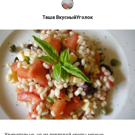
Таша ВкусныйУголок
Удивительно, но из перловой крупы можно