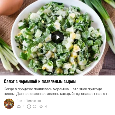
Салат с черемшой и плавленым сыром
Когда в продаже появилась черемша – это знак прихода
весны. Данная сезонная зелень каждый год спасает нас от
авитаминоза, который мы обретаем за ...
Елена Тимченко
4
20
4