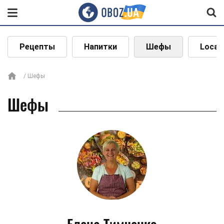
Рецепты
Напитки
Шефы
Local
Шефы
Шефы