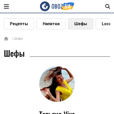
Рецепты
Напитки
Шефы
Local
Шефы
Шефы