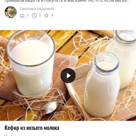
привыкли видеть и покупать в магазине. Но, что, если мы вам
скажем, что кефир можно ...
Светлана Бадулина
5
5
4
Кефир из козьего молока