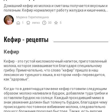
Домашний кефир из молока и сметаны получается вкусным и
полезным. Кефир нормализует работу желудка и кишечника,
улучшает пищеварение. Дополнить ...
Марина Перепелицына
1
легко
30
5
Кефир - рецепты
Кефир
Кефир - это густой кисломолочный напиток, приготовленный
молока, которое заквашивается благодаря специальному
грибку. Примечательно, что слово "кефир" пришло в наш
лексикон из турецкого языка, в котором «кеф» переводится,
как "здоровье".
Когда-то в девятнадцатом веке кефир готовили следующим
образом: молоко наливали в бурдюк, добавляли туда грибки и
оставляли бурдюк на солнце. Каждый проходивший мимо в
знак уважения должен был толкнуть бурдюк, благодаря чему
происходило постоянное взбивание молока, следовательно
процесс брожения проходил быстрее. Также, есть версия,