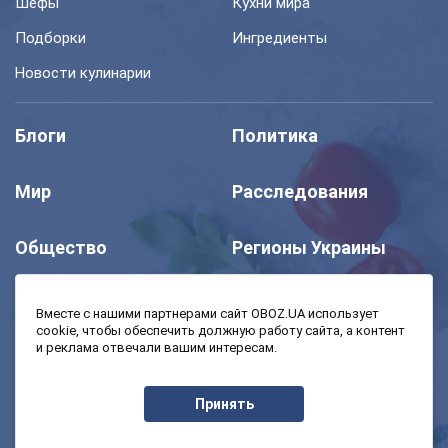
Шефы
Кухни мира
Подборки
Ингредиенты
Новости кулинарии
Блоги
Политика
Мир
Расследования
Общество
Регионы Украины
Шоу
Спорт
Вместе с нашими партнерами сайт OBOZ.UA использует
cookie, чтобы обеспечить должную работу сайта, а контент
и реклама отвечали вашим интересам.
Моя школа
Авто
Принять
MedOboz
Экономика