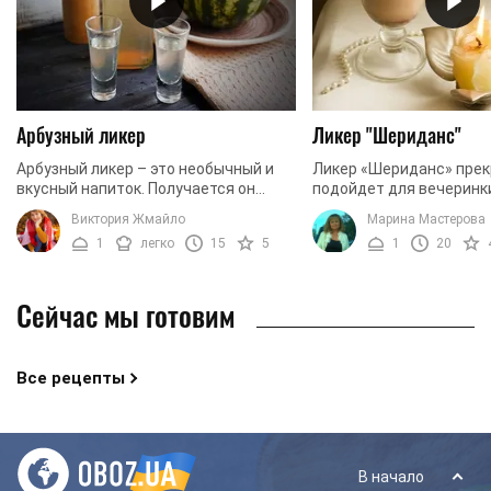
Арбузный ликер
Ликер "Шериданс"
Арбузный ликер – это необычный и
Ликер «Шериданс» пре
вкусный напиток. Получается он
подойдет для вечеринки
весьма крепким, но приятным. Так
довольно крепкий напит
Виктория Жмайло
Марина Мастерова
как арбуз состоит в основном из
обладающий сладким в
1
легко
15
5
1
20
воды, то сложно ...
плотной консистенцией. Л
Сейчас мы готовим
Все рецепты
В начало