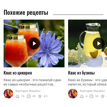
Похожие рецепты
Квас из цикория
Квас из бузины
Квас из цикория - это пожалуй один
Квас из бузины - это у
из самых необычных рецептов,
напиток, который обяза
которые можно найти. Этот напиток
понравится. Основное 
Виктория Жмайло
Виктория Жмайло
удивит вас своим неординарным
этого рецепта - просто
10
40
4.5
4
30
вкусом. Однако, если ...
приготовления. Однако, .