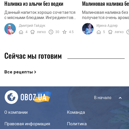
Наливка из алычи без водки
Малиновая наливка бе
Данный напиток хорошо сочетается
Малиновая наливка без
с мясными блюдами. Ингредиентов
получается очень аром
вам потребуется минимум, а
Напиток обладает крас
Дмитрий Гайдук
Ирина Адлер
результат превзойдет все ваши
насыщенным цветом и 
4
легко
30
4.5
5
легко
ожидания. Алычовая наливка ...
малиновым вкусом. При
такую ...
Сейчас мы готовим
Все рецепты
В начало
О компании
Команда
Правовая информация
Политика