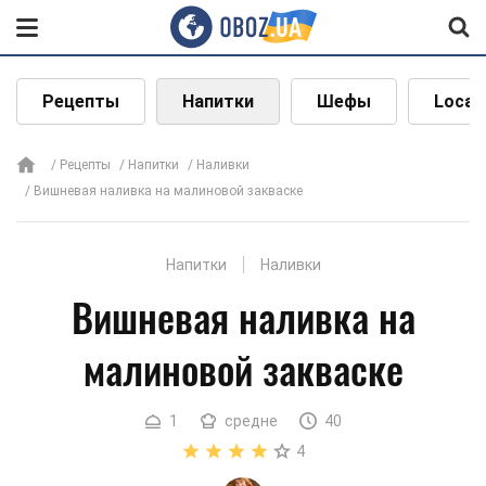
Рецепты
Напитки
Шефы
Local
Рецепты
Напитки
Наливки
Вишневая наливка на малиновой закваске
Напитки
Наливки
Вишневая наливка на
малиновой закваске
1
средне
40
4