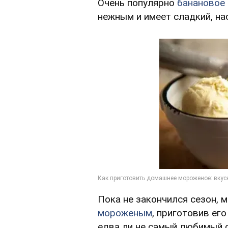
Очень популярно
банановое
нежным и имеет сладкий, н
Пока не закончился сезон,
мороженым
, приготовив ег
едва ли не самый любимый с