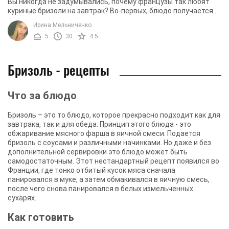
Вы никогда не задумывались, почему французы так любят
куриные бризоли на завтрак? Во-первых, блюдо получается
очень сытным и питательным. Нежное ...
Ирина Мельниченко
5
30
4.5
Бризоль - рецепты
Что за блюдо
Бризоль – это то блюдо, которое прекрасно подходит как для
завтрака, так и для обеда. Принцип этого блюда - это
обжаривание мясного фарша в яичной смеси. Подается
бризоль с соусами и различными начинками. Но даже и без
дополнительной сервировки это блюдо может быть
самодостаточным. Этот нестандартный рецепт появился во
Франции, где тонко отбитый кусок мяса сначала
панировался в муке, а затем обмакивался в яичную смесь,
после чего снова панировался в белых измельченных
сухарях.
Как готовить