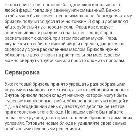
Чтобы приготовить данное блюдо можно использовать
любой фарш: говядину, свинину или смешанный. Важно,
чтобы мясо было качественно измельчено, благодаря этому
бризоль получится достаточно тонким. В фарш добавляют
яйцо, рубленый лук, перец и соль. Фарш как следует
перемешивают и разделяют на части. После, фарш
раскатывают скалкой, при этом посыпая мукой. Фарш
окунается во взбитое вилкой яйцо и перекладывается на
сковороду с уже раскаленным маслом. Бризоль нужно
обжарить с двух сторон на растительном масле, затем
можно свернуть трубочкой или просто сложить пополам.
Сервировка
Уже готовый бризоль принято украшать разнообразными
соусами из майонеза и кетчупа, а также рубленой зеленью.
Внутрь бризоля порой кладут начинку, которой могут быть
тушеные или жареные грибы, обжаренное рагу из овощей и
т.д. На сегодняшний день существуют десятки рецептов
приготовления этого блюда. На нашем сайте Вы найдете
пошаговые руководства приготовления бризоля в домашних
условиях. Готовьте новые блюда и удивляйте свою семью
необычными вкусовыми решениями.