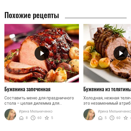
Похожие рецепты
Буженина запеченная
Буженина из телятин
Составить меню для праздничного
Холодная, нежная теляч
стола – целая дилемма для
это незаменимый атриб
современных хозяек. Если с первыми
застолья. Хотя домашн
Ирина Мельниченко
Ирина Мельниченк
блюдами, салатами и сладким давно
готовится так легко, ч
8
60
5
5
60
разобрались, то ...
делать ее хоть ...