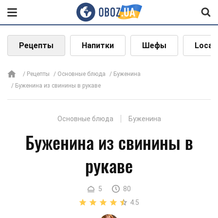
Рецепты
Напитки
Шефы
Local
Рецепты
Основные блюда
Буженина
Буженина из свинины в рукаве
Основные блюда
Буженина
Буженина из свинины в
рукаве
5
80
4.5