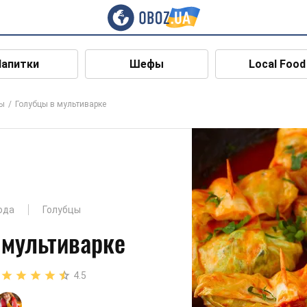
Напитки
Шефы
Local Food
цы
Голубцы в мультиварке
юда
Голубцы
 мультиварке
4.5