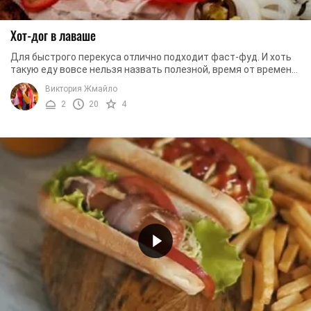
Хот-дог в лаваше
Для быстрого перекуса отлично подходит фаст-фуд. И хоть
такую еду вовсе нельзя назвать полезной, время от времени
можно себе разрешить полакомиться ...
Виктория Жмайло
2
20
4