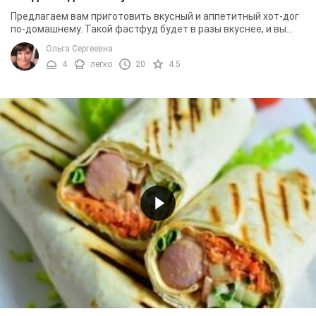
Предлагаем вам приготовить вкусный и аппетитный хот-дог
по-домашнему. Такой фастфуд будет в разы вкуснее, и вы
точно будете знать что свой хот-дог ...
Ольга Сергеевна
4
легко
20
4.5