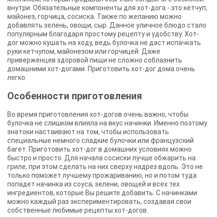
внутри. Обязательные компоненты для хот-дога - это кетчуп,
майонез, горчица, сосиска. Также по желанию можно
добавлять зелень, овощи, сыр. Данное уличное блюдо стало
популярным благодаря простому рецепту и удобству. Хот-
дог можно кушать на ходу, ведь булочка не даст испачкать
руки кетчупом, майонезом или горчицей. Даже
приверженцев здоровой пищи не сложно соблазнить
домашними хот-догами. Приготовить хот-дог дома очень
легко.
Особенности приготовления
Во время приготовления хот-догов очень важно, чтобы
булочка не слишком влияла на вкус начинки. Именно поэтому
знатоки настаивают на том, чтобы использовать
специальные немного сладкие булочки или французский
багет. Приготовить хот-дог в домашних условиях можно
быстро и просто. Для начала сосиски лучше обжарить на
гриле, при этом сделать на них сверху надрез вдоль. Это не
только поможет лучшему прожариванию, но и потом туда
попадет начинка из соуса, зелени, овощей и всех тех
ингредиентов, которые Вы решите добавить. С начинками
можно каждый раз экспериментировать, создавая свои
собственные любимые рецепты хот-догов.