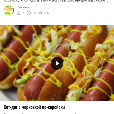
корейского хот-дога. Таким вкусным фастфудом вы сможете
угостить не только своих родных, но и гостей. ...
Физанна
6
35
4.5
Хот-дог с морковкой по-корейски