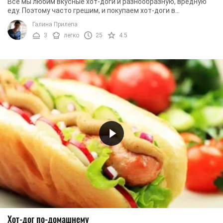
Все мы любим вкусные хот-доги и разнообразную, вредную
еду. Поэтому часто грешим, и покупаем хот-доги в
заведениях общественного питания. Но теперь ...
Галина Прилепа
3
легко
25
4.5
Хот-дог по-домашнему