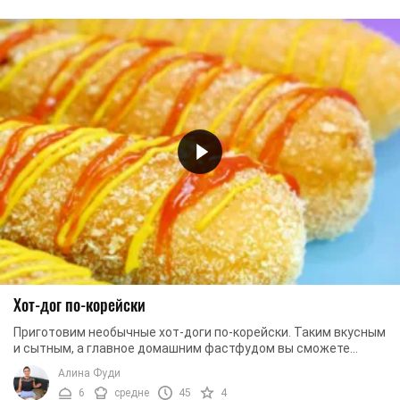
Хот-дог по-корейски
Приготовим необычные хот-доги по-корейски. Таким вкусным
и сытным, а главное домашним фастфудом вы сможете
быстро накормить семью или компанию друзей.
Алина Фуди
6
средне
45
4