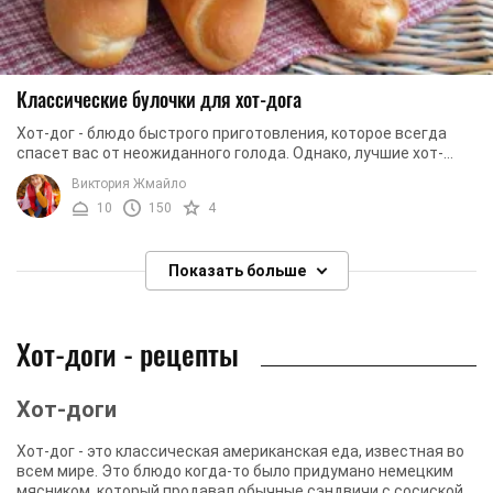
Классические булочки для хот-дога
Хот-дог - блюдо быстрого приготовления, которое всегда
спасет вас от неожиданного голода. Однако, лучшие хот-
доги, конечно же те, которые вы ...
Виктория Жмайло
10
150
4
Показать больше
Хот-доги - рецепты
Хот-доги
Хот-дог - это классическая американская еда, известная во
всем мире. Это блюдо когда-то было придумано немецким
мясником, который продавал обычные сэндвичи с сосиской