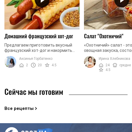
Домашний французский хот-дог
Салат "Охотничий"
Предлагаем приготовить вкусный
«Охотничий» салат - эт
французский хот-дог и накормить
овощная закуска, сост
сытно всю семью. Такой хот-дог,
большого количества и
Аксинья Горбатенко
Ирина Хлебникова
приготовленный дома, всегда очень
Такой салат сможет пр
2
20
4.5
24
средне
вкусный, а вы точно ...
смаковать как ...
4.5
Сейчас мы готовим
Все рецепты