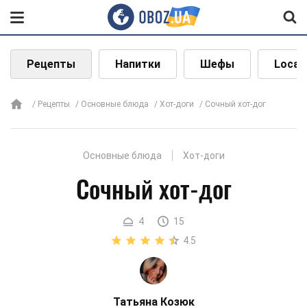
Рецепты
Напитки
Шефы
Local
Рецепты
Основные блюда
Хот-доги
Сочный хот-дог
Основные блюда
Хот-доги
Сочный хот-дог
4
15
4.5
Татьяна Козюк