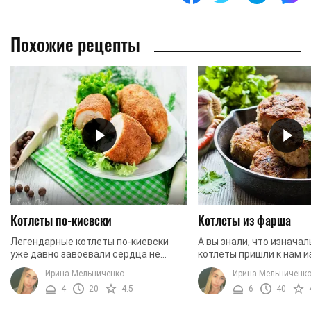
Похожие рецепты
Котлеты по-киевски
Котлеты из фарша
Легендарные котлеты по-киевски
А вы знали, что изначал
уже давно завоевали сердца не
котлеты пришли к нам и
только украинцев, но и людей других
выглядели как кусок мя
Ирина Мельниченко
Ирина Мельниченк
национальностей. И это не
реберной кости? Но со 
4
20
4.5
6
40
удивительно. Сочное, ...
изменялись по ...