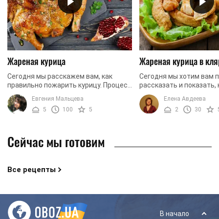
Жареная курица
Жареная курица в кля
Сегодня мы расскажем вам, как
Сегодня мы хотим вам 
правильно пожарить курицу. Процесс
рассказать и показать, 
приготовления не сложен и не
приготовить очень вкус
Евгения Мальцева
Елена Авдеева
длительный, однако требует знания
кляре. Блюдо абсолютно
5
100
5
2
30
определенных ...
приготовлении, поэтому с
Сейчас мы готовим
Все рецепты
В начало