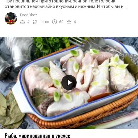
При правильном приготовлении, речной толстолобик
становится необычайно вкусным и нежным. И чтобы вы и
ваши родные оценили этот непередаваемый вкус, ...
FoodOboz
4
легко
60
4
Рыба, маринованная в уксусе