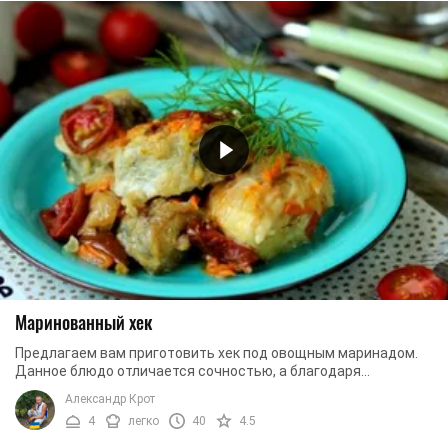
Маринованный хек
Предлагаем вам приготовить хек под овощным маринадом.
Данное блюдо отличается сочностью, а благодаря
маринованным овощам, рыба становится нежной. В ...
Александр Крот
4
легко
40
4.5