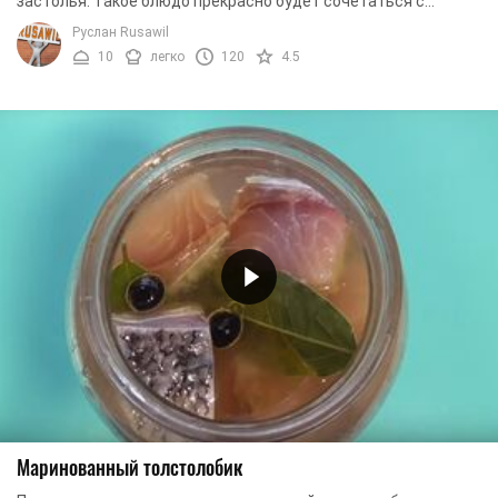
застолья. Такое блюдо прекрасно будет сочетаться с
отварным картофелем. Маринад со специями ...
Руслан Rusawil
10
легко
120
4.5
Маринованный толстолобик