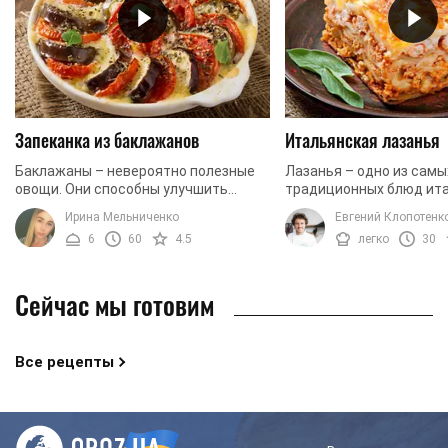
Запеканка из баклажанов
Итальянская лазанья
Баклажаны – невероятно полезные
Лазанья – одно из сам
овощи. Они способны улучшить
традиционных блюд ит
память, а также служат прекрасным
кухни. В ее основе соч
Ирина Мельниченко
Евгений Клопотенк
антиоксидантом. Кроме того,
фарш, много сыра и не
6
60
4.5
легко
30
употребление баклажанов ...
тесто. Идеальный ...
Сейчас мы готовим
Все рецепты