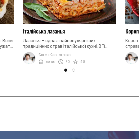
Італійська лазанья
Короп
. Вони
Лазанья – одна з найпопулярніших
Короп 
лужать
традиційних страв італійської кухні. В її
страва
о,
основі соковитий м'ясний фарш, багато сиру
одноча
Євген Клопотенко
і ніжне листкове тісто. ...
з кисл
легко
30
4.5