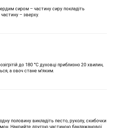
ердим сиром – частину сиру покладіть
 частину – зверху.
озігрітій до 180 °C духовці приблизно 20 хвилин,
ься, а овоч стане м’яким.
 одну половину викладіть песто, руколу, скибочки
амон. Накрийте другою частиною баклажанової