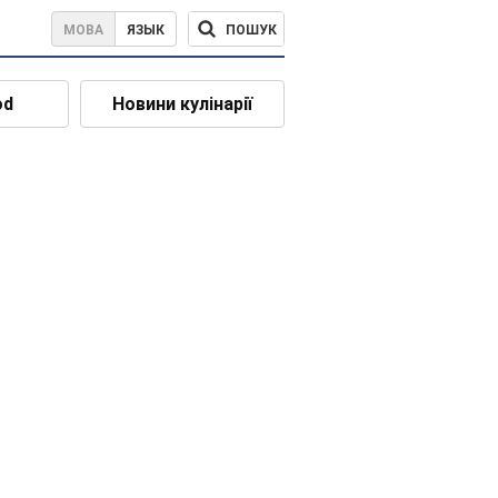
ПОШУК
МОВА
ЯЗЫК
od
Новини кулінарії