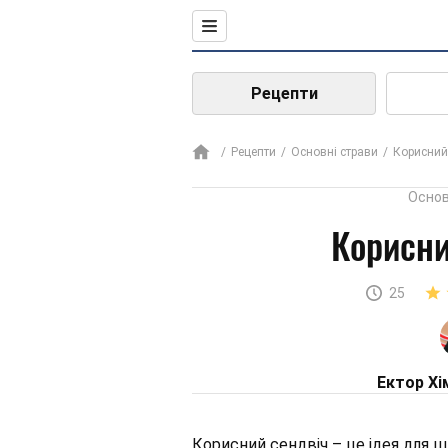
Рецепти
Рецепти
Основні страви
Корисний
Основ
Корисни
25
Ектор Хі
Корисний сендвіч – це ідея для ш