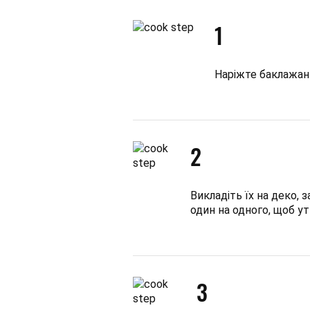
1
Наріжте баклажан
2
Викладіть їх на деко,
один на одного, щоб у
3