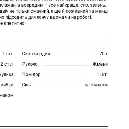
лажан, а всередині – усе найкраще: сир, зелень,
двіч не тільки смачний, а ще й поживний та менш
но підходить для ланчу вдома чи на роботі.
же апетитно!
1 шт.
Сир твердий
70 г
2 ст.л.
Рукола
Жменя
кулька
Помідор
1 шт.
скибки
Сіль
за смаком
смаком