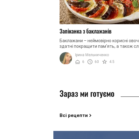
Запіканка з баклажанів
Баклажани – неймовірно корисні овочі
здатні покращити пам'ять, а також с
прекрасним антиоксидантом. Крім тог
Ірина Мельниченко
вживання баклажанів ...
6
60
4.5
Зараз ми готуємо
Всі рецепти