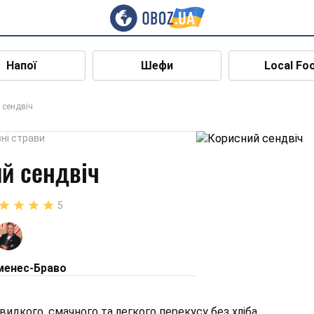
Напої
Шефи
Local Fo
 сендвіч
ні страви
й сендвіч
5
менес-Браво
видкого, смачного та легкого перекусу без хліба.