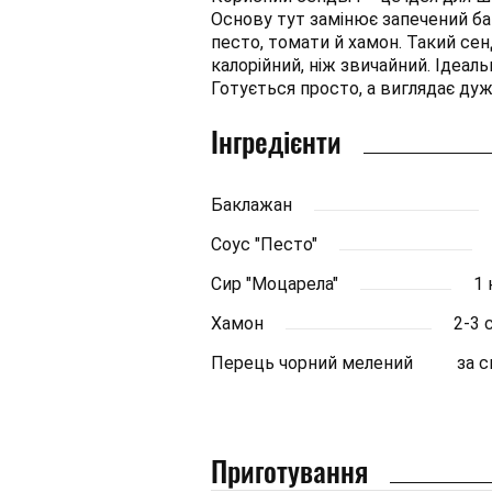
Основу тут замінює запечений бак
песто, томати й хамон. Такий сен
калорійний, ніж звичайний. Ідеаль
Готується просто, а виглядає ду
Інгредієнти
Баклажан
Соус "Песто"
Сир "Моцарела"
1 
Хамон
2-3 
Перець чорний мелений
за 
Приготування