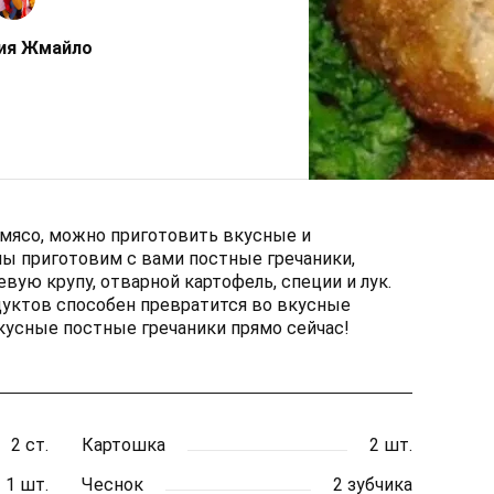
ия Жмайло
 мясо, можно приготовить вкусные и
мы приготовим с вами постные гречаники,
евую крупу, отварной картофель, специи и лук.
дуктов способен превратится во вкусные
кусные постные гречаники прямо сейчас!
2 ст.
Картошка
2 шт.
1 шт.
Чеснок
2 зубчика