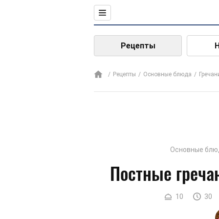
Рецепты
Рецепты
Основные блюда
Гречан
Основные блю
Постные греча
10
30