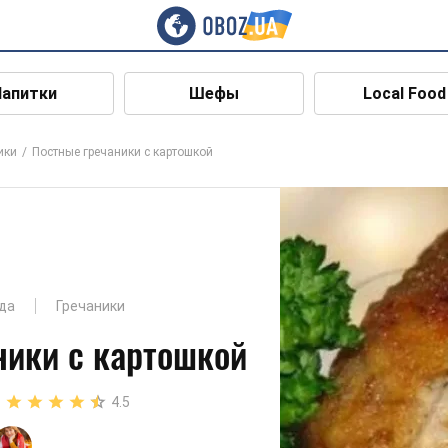
Напитки
Шефы
Local Food
ики
Постные гречаники с картошкой
да
Гречаники
ники с картошкой
4.5